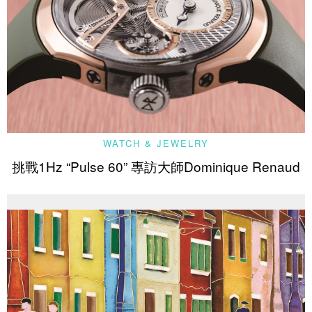
WATCH & JEWELRY
挑戰1Hz “Pulse 60” 專訪大師Dominique Renaud