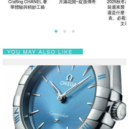
Crafting CHANEL 奢
月滿花開~綻放傳奇
2025秋冬
華體驗與精妙工藝
裝週來襲！
週是什麼？
表、必看2
文看
YOU MAY ALSO LIKE