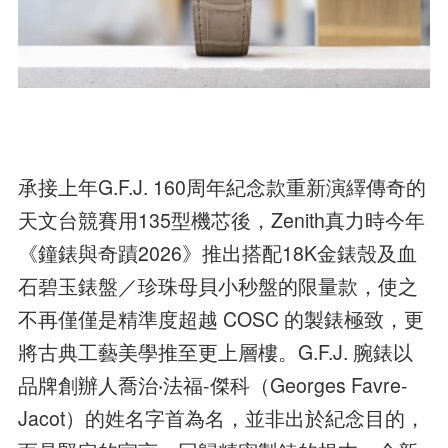
承接上年G.F.J. 160周年紀念款重新演繹傳奇的
天文台競賽用135型機芯後，Zenith真力時今年
《鐘錶與奇蹟2026》推出搭配18K金錶殼及血
石碧玉錶盤／珍珠母貝小秒盤的限量款，使之
不再僅僅是精準度超越 COSC 的製錶極致，更
將古典工藝美學推至更上層樓。G.F.J. 腕錶以
品牌創辦人喬治‧法福-傑科（Georges Favre-
Jacot）的姓名字首為名，並非出於紀念目的，