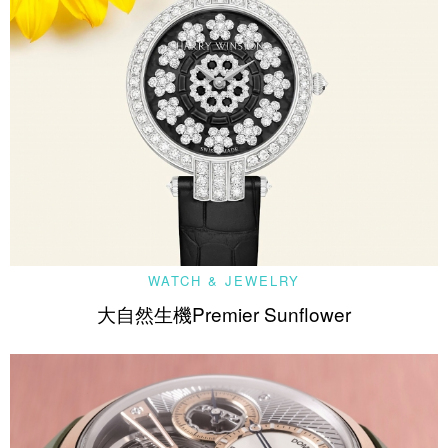
WATCH & JEWELRY
大自然生機Premier Sunflower