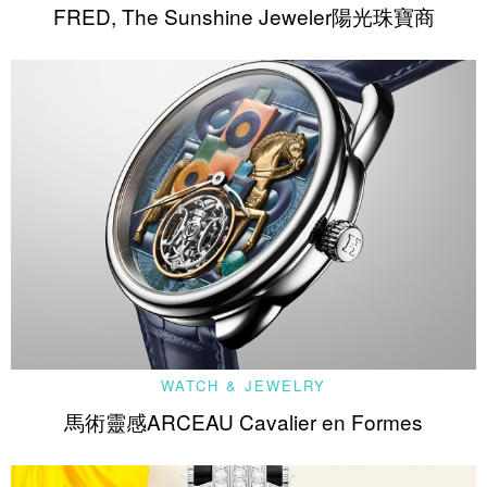
FRED, The Sunshine Jeweler陽光珠寶商
WATCH & JEWELRY
馬術靈感ARCEAU Cavalier en Formes