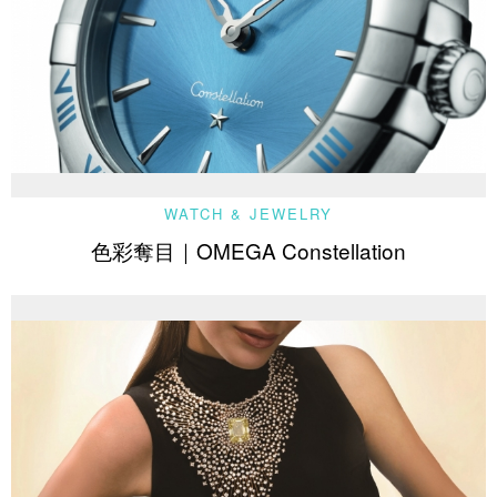
WATCH & JEWELRY
色彩奪目｜OMEGA Constellation