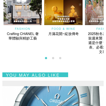
FASHION
FOOD & WINE
FASH
Crafting CHANEL 奢
月滿花開~綻放傳奇
2025秋冬
華體驗與精妙工藝
裝週來襲！
週是什麼？
表、必看2
文看
YOU MAY ALSO LIKE