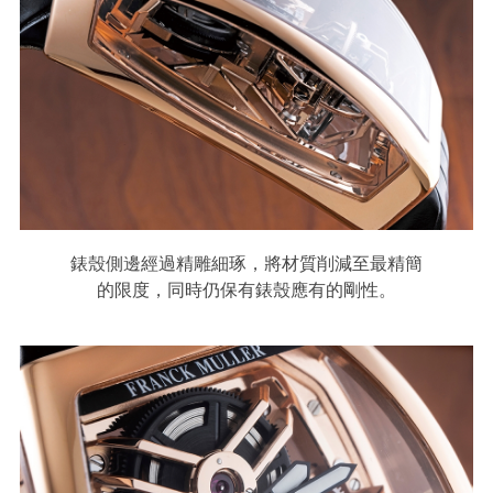
錶殼側邊經過精雕細琢，將材質削減至最精簡
的限度，同時仍保有錶殼應有的剛性。