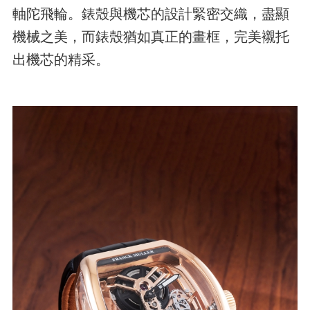
軸陀飛輪。錶殼與機芯的設計緊密交織，盡顯
機械之美，而錶殼猶如真正的畫框，完美襯托
出機芯的精采。