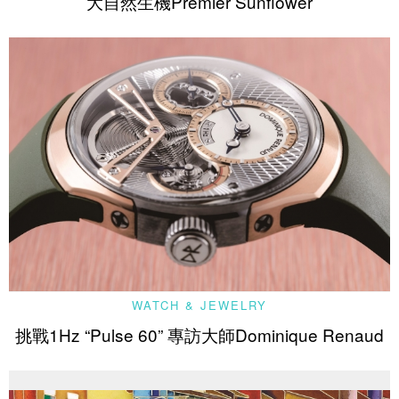
大自然生機Premier Sunflower
WATCH & JEWELRY
挑戰1Hz “Pulse 60” 專訪大師Dominique Renaud