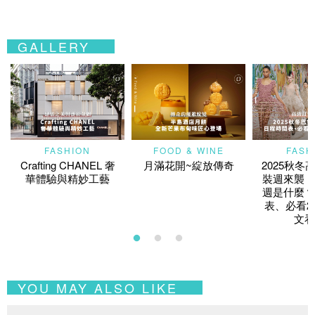
GALLERY
FASHION
FOOD & WINE
FASH
Crafting CHANEL 奢
月滿花開~綻放傳奇
2025秋冬
華體驗與精妙工藝
裝週來襲！
週是什麼？
表、必看2
文看
YOU MAY ALSO LIKE