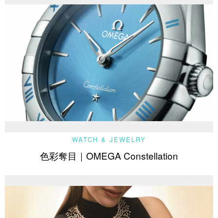
WATCH & JEWELRY
色彩奪目｜OMEGA Constellation