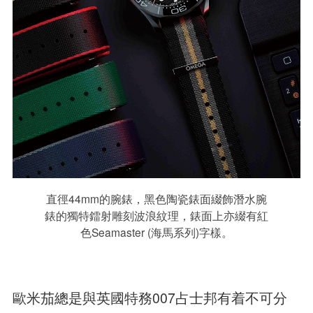
直徑44mm的腕錶，黑色陶瓷錶面綴飾潛水腕
錶的獨特鐳射雕刻波浪紋理，錶面上亦綴有紅
色Seamaster (海馬系列)字樣。
歐米茄總是與英國特務007占士邦有着不可分