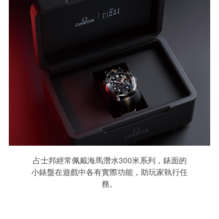
占士邦經常佩戴海馬潛水300米系列，錶面的
小錶盤在遊戲中各有實際功能，助玩家執行任
務。