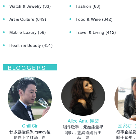
Watch & Jewelry
(33)
Fashion
(68)
Art & Culture
(649)
Food & Wine
(342)
Mobile Luxury
(56)
Travel & Living
(412)
Health & Beauty
(451)
BLOGGERS
Alice Amu 繆樂
Chill Sir
屈家妍（Ma
唱作歌手，元始能量學
廿多歲接觸Burgundy後
從事企業及
導師，靈異道網台主
便迷上了紅酒，自
關十多年，
持。眾