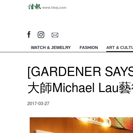
WATCH & JEWELRY
FASHION
ART & CULT
[GARDENER SAY
大師Michael La
2017-03-27