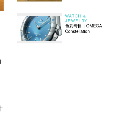
WATCH &
JEWELRY
色彩奪目｜OMEGA
Constellation
繹
；
的
計