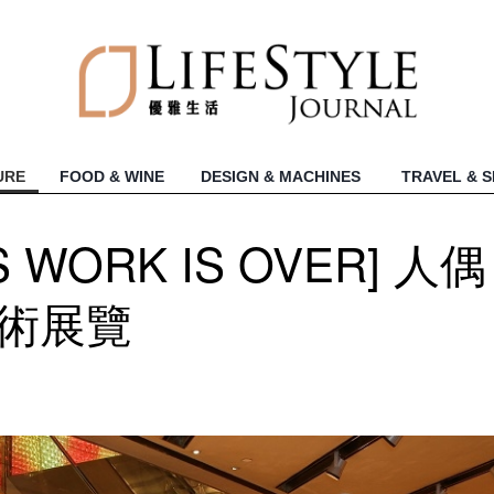
URE
FOOD & WINE
DESIGN & MACHINES
TRAVEL & 
S WORK IS OVER] 人偶
u藝術展覽