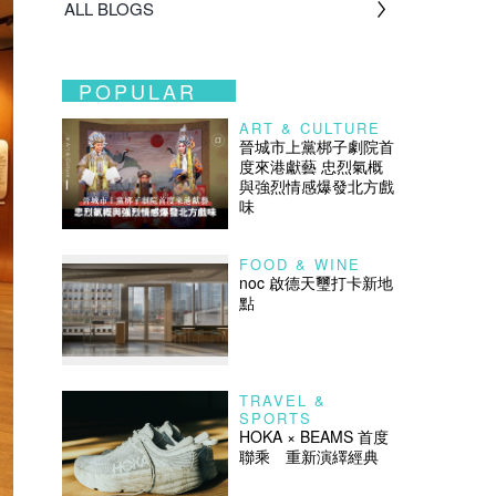
ALL BLOGS
POPULAR
ART & CULTURE
晉城市上黨梆子劇院首
度來港獻藝 忠烈氣概
與強烈情感爆發北方戲
味
FOOD & WINE
noc 啟德天璽打卡新地
點
TRAVEL &
SPORTS
HOKA × BEAMS 首度
聯乘 重新演繹經典