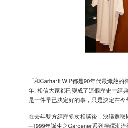
「和Carhartt WIP都是90年代
年, 相信大家都已變成了這個歷史中經典
是一件早已決定好的事，只是決定在今年發生而
在去年雙方經歷多次相談後，決議選取Mi
─1999年誕生之Gardener系列演繹潮流