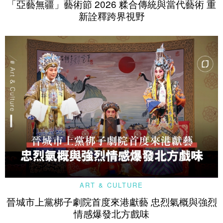
「亞藝無疆」藝術節 2026 糅合傳統與當代藝術 重
新詮釋跨界視野
ART & CULTURE
晉城市上黨梆子劇院首度來港獻藝 忠烈氣概與強烈
情感爆發北方戲味