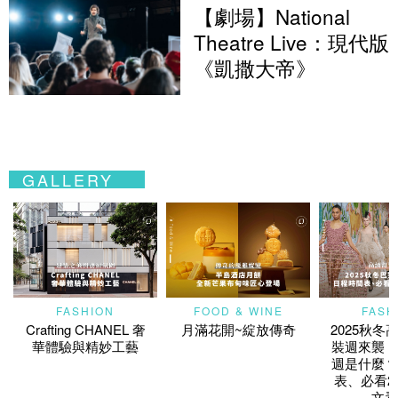
【劇場】National
Theatre Live：現代版
《凱撒大帝》
GALLERY
FASHION
FOOD & WINE
FASH
Crafting CHANEL 奢
月滿花開~綻放傳奇
2025秋冬
華體驗與精妙工藝
裝週來襲！
週是什麼？
表、必看2
文看