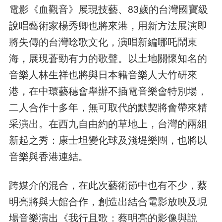
電影《血觀音》展現技藝、83歲的台灣國寶級
說唱藝術家楊秀卿也將來港，用新方法展演即
將失傳的台灣唸歌文化，演唱新編哪吒鬧東
海，展現蒼勁有力的歌聲。以土地關懷知名的
音樂人林生祥也將與日本籍音樂人大竹研來
港，在中環藝穗會舉辦不插電音樂會特別場，
二人合作十多年，無可取代的默契將會帶來精
采演出。在西九自由約的草地上，台灣的兩組
新起之秀：康士坦變化球及淺堤樂團，也將以
音樂與香港連結。
跨媒介的混合，在此次藝術節中也有不少，蔡
明亮將與大館合作，創造出結合電影放映及現
場音樂演出《我行且歌：蔡明亮的影像與說