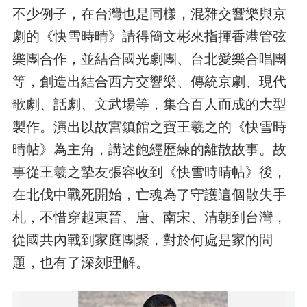
不少例子，在台灣也是同樣，混雜交響樂與京
劇的《快雪時晴》請得簡文彬來指揮香港管弦
樂團合作，並結合國光劇團、台北愛樂合唱團
等，創造出結合西方交響樂、傳統京劇、現代
歌劇、話劇、文武場等，集合百人而成的大型
製作。演出以故宮鎮館之寶王羲之的《快雪時
晴帖》為主角，講述飽經歷練的離散故事。故
事從王羲之摯友張容收到《快雪時晴帖》後，
在北伐中戰死開始，亡魂為了守護這個散失手
札，不惜穿越東晉、唐、南宋、清朝到台灣，
從國共內戰到家庭團聚，對於何處是家的問
題，也有了深刻理解。