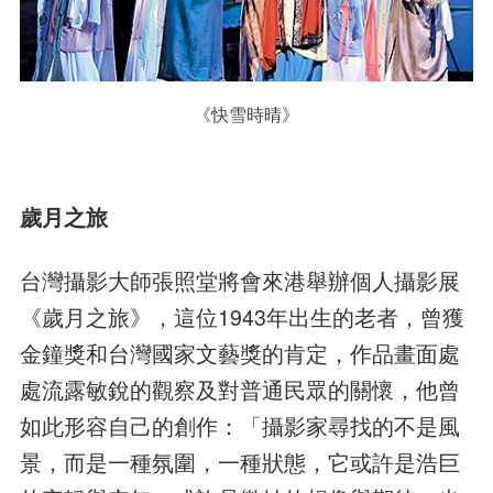
《快雪時晴》
歲月之旅
台灣攝影大師張照堂將會來港舉辦個人攝影展
《歲月之旅》，這位1943年出生的老者，曾獲
金鐘獎和台灣國家文藝獎的肯定，作品畫面處
處流露敏銳的觀察及對普通民眾的關懷，他曾
如此形容自己的創作：「攝影家尋找的不是風
景，而是一種氛圍，一種狀態，它或許是浩巨