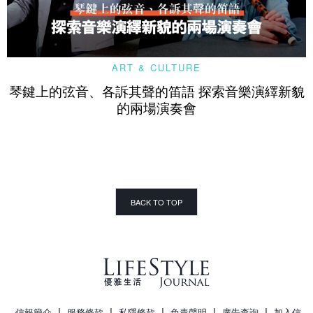
ART & CULTURE
琴鍵上的弦音、各訴其聲的笛語 探索音樂演繹新貌
的兩場演奏會
BACK TO TOP
|
|
|
|
|
信報簡介
服務條款
私隱條款
免責聲明
廣告查詢
加入信