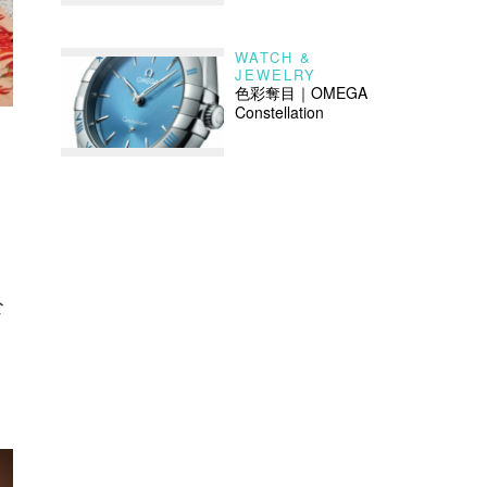
WATCH &
JEWELRY
色彩奪目｜OMEGA
Constellation
公