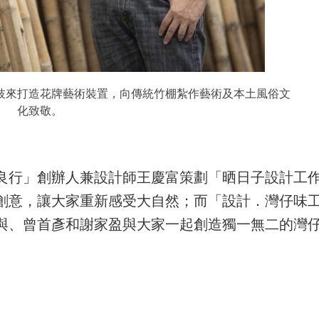
枝來打造花牌藝術裝置，向傳統竹棚紮作藝術及本土風俗文
化致敬。
良行」創辦人兼設計師王慶富策劃「晒日子設計工
創意，讓大家重新感受大自然；而「設計．灣仔味
與、曾首彥和謝家盈與大家一起創造獨一無二的灣