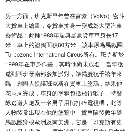
另一方面，班克斯早年曾在富豪（Volvo）密斗
大貨車上繪畫，令貨車搖身一變成為大型汽車
藝術品；此輛1988年瑞典富豪貨車車身長17
米，車上的塗鴉面積80方米，該車原為馬戲團
Turbozone International Circus所有。班克斯於
1999年在車身作畫，其時他尚未成名，當年獲
邀到西班牙南部參加派對，準備慶祝千禧年來
臨，創辦人提議班克斯在貨車上塗鴉，結果他
花兩周完成，車身的塗鴉包括飛行猴子、特警
隊逃避大炮及一名男子用槌打碎電視機，此等
人物後常出現在他的塗鴉中。貨車隨後數年隨
馬戲團穿梭歐洲及南美洲，它是「班克斯有史