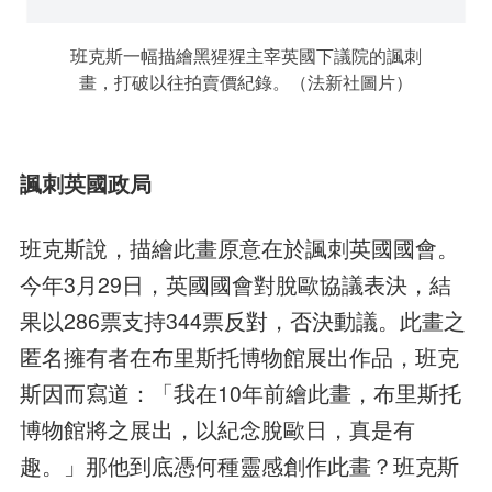
班克斯一幅描繪黑猩猩主宰英國下議院的諷刺
畫，打破以往拍賣價紀錄。（法新社圖片）
諷刺英國政局
班克斯說，描繪此畫原意在於諷刺英國國會。
今年3月29日，英國國會對脫歐協議表決，結
果以286票支持344票反對，否決動議。此畫之
匿名擁有者在布里斯托博物館展出作品，班克
斯因而寫道：「我在10年前繪此畫，布里斯托
博物館將之展出，以紀念脫歐日，真是有
趣。」那他到底憑何種靈感創作此畫？班克斯