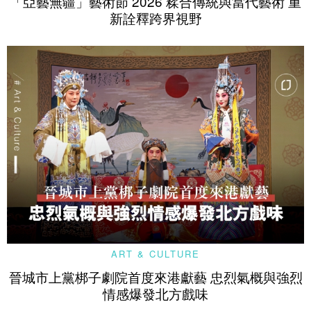
「亞藝無疆」藝術節 2026 糅合傳統與當代藝術 重
新詮釋跨界視野
ART & CULTURE
晉城市上黨梆子劇院首度來港獻藝 忠烈氣概與強烈
情感爆發北方戲味