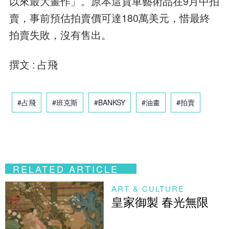
以來最大畫作」。原本這貨車藝術品在9月中拍
賣，事前預估拍賣價可達180萬美元，惜最終
拍賣失敗，沒有售出。
撰文 : 占飛
#占飛
#班克斯
#BANKSY
#油畫
#拍賣
RELATED ARTICLE
ART & CULTURE
皇家御製 春光無限