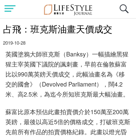
占飛：班克斯油畫天價成交
2019-10-28
英國塗鴉大師班克斯（Banksy）一幅描繪黑猩
猩主宰英國下議院的諷刺畫，早前在倫敦蘇富
比以990萬英鎊天價成交，此幅油畫名為《移
交的國會》（Devolved Parliament），闊4.2
米、高2.5米，為迄今所知班克斯最大幅油畫。
蘇富比原本預估此畫拍賣價介於150萬至200萬
英鎊，最後以高近5倍的價格成交，打破班克斯
先前所有作品的拍賣價格紀錄。此畫以燈光昏