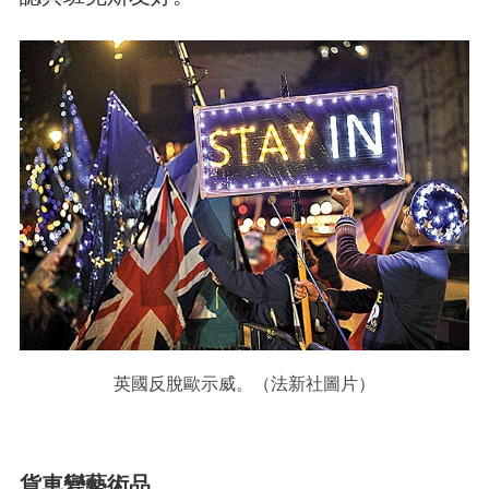
英國反脫歐示威。（法新社圖片）
貨車變藝術品