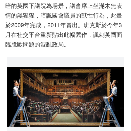
暗的英國下議院為場景，議會席上坐滿木無表
情的黑猩猩，暗諷國會議員的獸性行為，此畫
於2009年完成，2011年賣出。班克斯於今年3
月在社交平台重新貼出此幅舊作，諷刺英國面
臨脫歐問題的混亂政局。