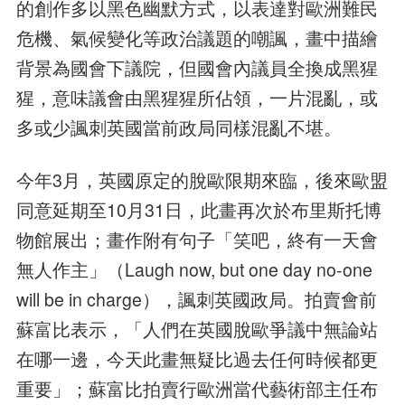
的創作多以黑色幽默方式，以表達對歐洲難民
危機、氣候變化等政治議題的嘲諷，畫中描繪
背景為國會下議院，但國會內議員全換成黑猩
猩，意味議會由黑猩猩所佔領，一片混亂，或
多或少諷刺英國當前政局同樣混亂不堪。
今年3月，英國原定的脫歐限期來臨，後來歐盟
同意延期至10月31日，此畫再次於布里斯托博
物館展出；畫作附有句子「笑吧，終有一天會
無人作主」（Laugh now, but one day no-one
will be in charge），諷刺英國政局。拍賣會前
蘇富比表示，「人們在英國脫歐爭議中無論站
在哪一邊，今天此畫無疑比過去任何時候都更
重要」；蘇富比拍賣行歐洲當代藝術部主任布