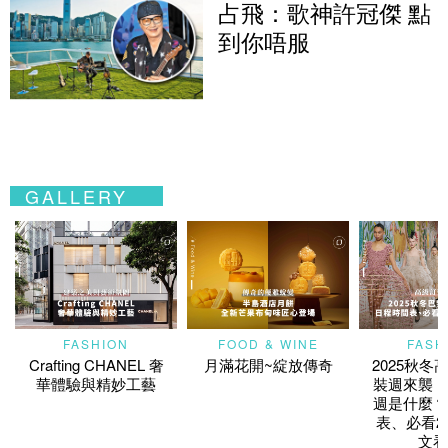
占飛：歌神許冠傑 點
到你唔服
GALLERY
FASHION
FOOD & WINE
FASH
Crafting CHANEL 奢
月滿花開~綻放傳奇
2025秋冬
華體驗與精妙工藝
裝週來襲！
週是什麼？
表、必看2
文看