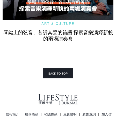
ART & CULTURE
琴鍵上的弦音、各訴其聲的笛語 探索音樂演繹新貌
的兩場演奏會
BACK TO TOP
|
|
|
|
|
信報簡介
服務條款
私隱條款
免責聲明
廣告查詢
加入信