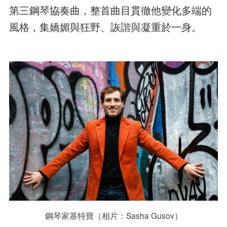
第三鋼琴協奏曲，整首曲目貫徹他變化多端的
風格，集嬌媚與狂野、詼諧與凝重於一身。
鋼琴家基特寶（相片：Sasha Gusov）