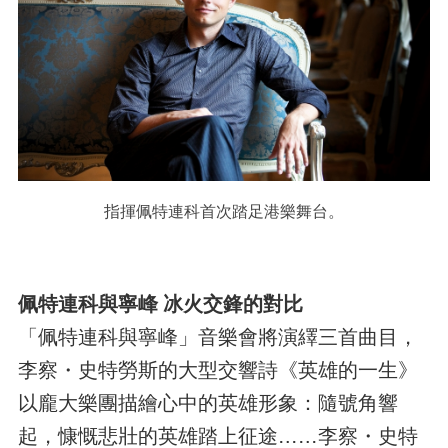
指揮佩特連科首次踏足港樂舞台。
佩特連科與寧峰 冰火交鋒的對比
「佩特連科與寧峰」音樂會將演繹三首曲目，
李察・史特勞斯的大型交響詩《英雄的一生》
以龐大樂團描繪心中的英雄形象：隨號角響
起，慷慨悲壯的英雄踏上征途……李察・史特