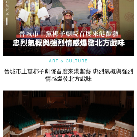
ART & CULTURE
晉城市上黨梆子劇院首度來港獻藝 忠烈氣概與強烈
情感爆發北方戲味