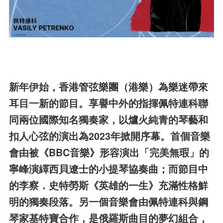
新年伊始，香港管弦樂團（港樂）為樂迷帶來
耳目一新的節目。享譽中外的指揮佩特連科聯
同兩位國際知名獨奏家，以爐火純青的琴藝和
扣人心弦的演出為2023年掀開序幕。首個音樂
會由被《BBC音樂》形容演出「完美無瑕」的
寧峰演繹西貝遼士的小提琴協奏曲；而節目中
的李察．史特勞斯《英雄的一生》充滿性格鮮
明的獨奏段落。另一個音樂會由佩特連科與鋼
琴家基特寶合作，是俄羅斯曲目的夢幻組合，