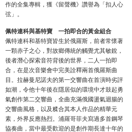
作的全集專輯，獲《留聲機》讚譽為「扣人心
弦」。
佩特連科與基特寶 一拍即合的黃金組合
佩特連科和基特寶皆生於俄羅斯，前者常懷著
一顆赤子之心，對故鄉傳統的觸覺尤其敏銳，
後者潛心探索音符背後的世界，二人一拍即
合，在是次音樂會中完美詮釋兩首俄羅斯曲
目。拉赫曼尼諾夫的第一交響曲在首演時劣評
如潮，令他十年後在隱居似的環境中才鼓起勇
氣創作第二交響曲，全曲充滿俄國盪氣迴腸的
交響曲風格，以及糅合其本人作品的精華元
素，外界反應熱烈。浦羅哥菲夫寫過多首鋼琴
協奏曲，當中最受歡迎的是創作期長達十年的