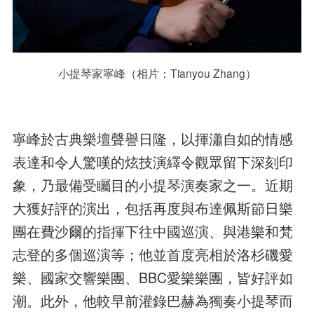
小提琴家寧峰（相片：Tianyou Zhang）
寧峰於古典樂壇聲譽日隆，以揮瀟自如的情感
表達和令人驚嘆的炫技演繹令觀眾留下深刻印
象，乃最備受矚目的小提琴演奏家之一。近期
大獲好評的演出，包括再度與布達佩斯節日樂
團在費沙爾的指揮下往中國巡演、與港樂和梵
志登的多個巡演等；他並首度亮相於洛杉磯愛
樂、國家交響樂團、BBC愛樂樂團，皆好評如
潮。此外，他較早前灌錄巴赫為獨奏小提琴而