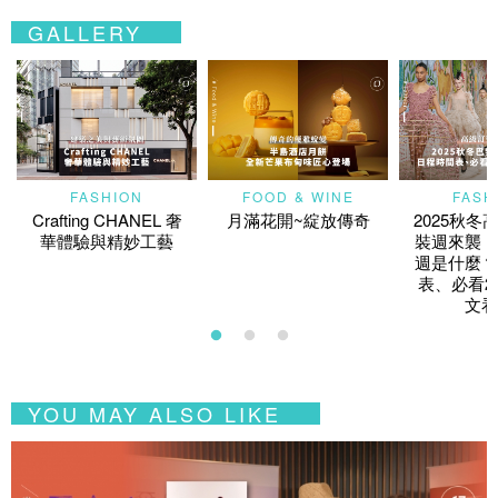
GALLERY
FASHION
FOOD & WINE
FASH
Crafting CHANEL 奢
月滿花開~綻放傳奇
2025秋冬
華體驗與精妙工藝
裝週來襲！
週是什麼？
表、必看2
文看
YOU MAY ALSO LIKE