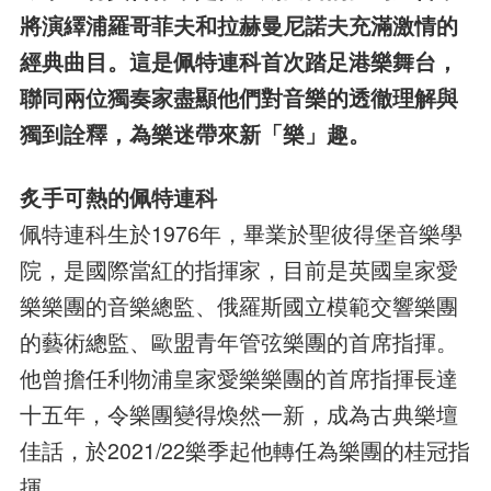
將演繹浦羅哥菲夫和拉赫曼尼諾夫充滿激情的
經典曲目。這是佩特連科首次踏足港樂舞台，
聯同兩位獨奏家盡顯他們對音樂的透徹理解與
獨到詮釋，為樂迷帶來新「樂」趣。
炙手可熱的佩特連科
佩特連科生於1976年，畢業於聖彼得堡音樂學
院，是國際當紅的指揮家，目前是英國皇家愛
樂樂團的音樂總監、俄羅斯國立模範交響樂團
的藝術總監、歐盟青年管弦樂團的首席指揮。
他曾擔任利物浦皇家愛樂樂團的首席指揮長達
十五年，令樂團變得煥然一新，成為古典樂壇
佳話，於2021/22樂季起他轉任為樂團的桂冠指
揮。