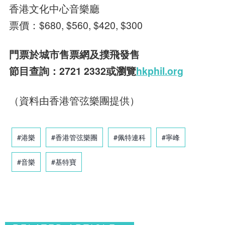
香港文化中心音樂廳
票價：$680, $560, $420, $300
門票於城市售票網及撲飛發售
節目查詢：2721 2332或瀏覽
hkphil.org
（資料由香港管弦樂團提供）
#港樂
#香港管弦樂團
#佩特連科
#寧峰
#音樂
#基特寶