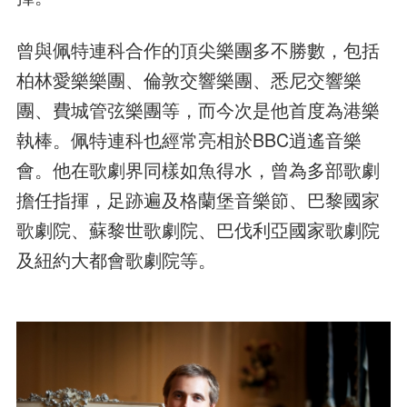
曾與佩特連科合作的頂尖樂團多不勝數，包括
柏林愛樂樂團、倫敦交響樂團、悉尼交響樂
團、費城管弦樂團等，而今次是他首度為港樂
執棒。佩特連科也經常亮相於BBC逍遙音樂
會。他在歌劇界同樣如魚得水，曾為多部歌劇
擔任指揮，足跡遍及格蘭堡音樂節、巴黎國家
歌劇院、蘇黎世歌劇院、巴伐利亞國家歌劇院
及紐約大都會歌劇院等。