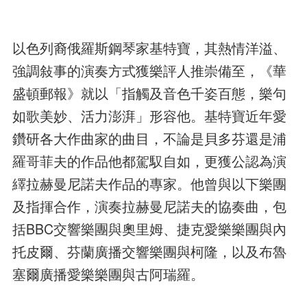
以色列裔俄羅斯鋼琴家基特寶，其熱情洋溢、
強調敍事的演奏方式獲樂評人推崇備至，《華
盛頓郵報》就以「指觸及音色千姿百態，樂句
如歌美妙、活力澎湃」形容他。基特寶近年愛
鑽研各大作曲家的曲目，不論是貝多芬還是浦
羅哥菲夫的作品他都駕馭自如，更獲公認為演
繹拉赫曼尼諾夫作品的專家。他曾與以下樂團
及指揮合作，演奏拉赫曼尼諾夫的協奏曲，包
括BBC交響樂團與奧里姆、捷克愛樂樂團與內
托皮爾、芬蘭廣播交響樂團與柯隆，以及布魯
塞爾廣播愛樂樂團與古阿瑞羅。