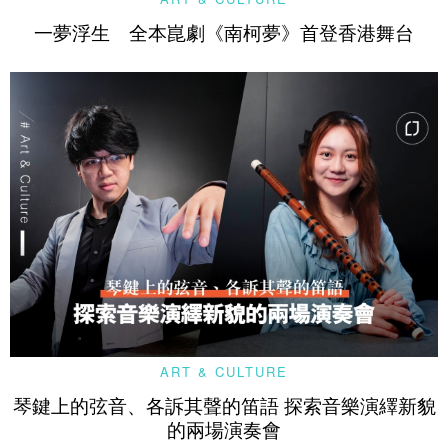
一夢浮生 全本崑劇《南柯夢》首登香港舞台
ART & CULTURE
琴鍵上的弦音、各訴其聲的笛語 探索音樂演繹新貌
的兩場演奏會