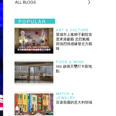
ALL BLOGS
POPULAR
ART & CULTURE
晉城市上黨梆子劇院首
度來港獻藝 忠烈氣概
與強烈情感爆發北方戲
味
FOOD & WINE
noc 啟德天璽打卡新地
點
WATCH &
JEWELRY
百達翡麗的意大利領域