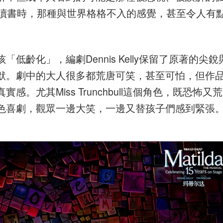
中央讀書時，那種與世界格格不入的感覺，甚至令人有
齡化」，編劇Dennis Kelly保留了原著的尖銳
默。劇中的大人很多都荒唐可笑，甚至可怕，但作
尤其Miss Trunchbull這個角色，既恐怖又荒
色喜劇，觀眾一邊大笑，一邊又替孩子們感到緊張