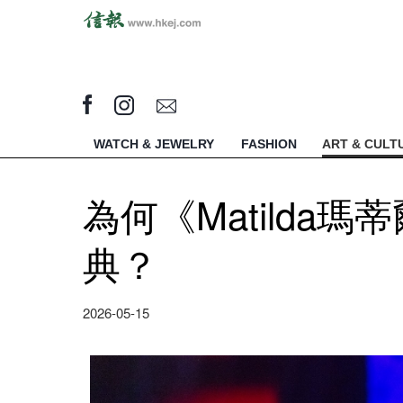
WATCH & JEWELRY
FASHION
ART & CULT
為何《Matilda
典？
2026-05-15