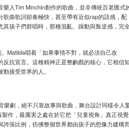
人Tim Minchin創作的歌曲，並非傳統百老匯式
歌曲歌詞節奏極快，甚至帶有近似rap的語感，配
尤其孩子們群唱時，那種混亂、躁動與叛逆感，完
刻。Matilda唱着「如果事情不對，就必須自己改
的反抗宣言。這種精神正是整齣戲的核心，它相信
被動接受世界的人。
界級音樂劇，絕不只靠故事與歌曲，舞台設計同樣令人
帶領的原版製作，最厲害之處在於它把「兒童視角」真正視覺
與誇張比例，彷彿整個世界都由孩子的想像力建構