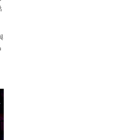
點
與
品
。