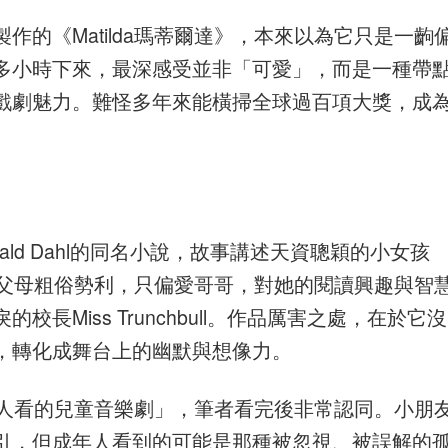
的《Matilda瑪蒂爾達》，本來以為它只是一齣
多小時下來，最深感受並非「可愛」，而是一種帶
戲劇魅力。難怪多年來能橫掃全球過百項大獎，成
oald Dahl的同名小說，故事講述天資聰穎的小女孩
庭。父母粗俗勢利，只偏愛哥哥，對她的閱讀興趣與智
Miss Trunchbull。作品厲害之處，在於它沒
，轉化成舞台上的幽默與想像力。
給大人看的兒童音樂劇」，筆者看完後非常認同。小朋
引，但成年人看到的可能是那種被忽視、被誤解的