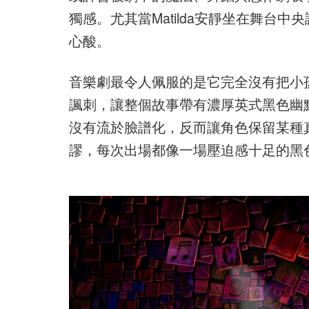
獨感。尤其當Matilda安靜坐在舞台
心酸。
音樂劇最令人佩服的是它完全沒有把小孩「低
諷刺，讓整個故事帶有濃厚英式黑色幽
沒有流於臉譜化，反而讓角色保留某種真實感。
謬，每次出場都像一場壓迫感十足的黑