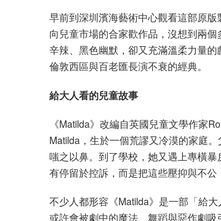
早前到深圳濱海藝術中心觀看這部原版製作
向兒童市場的合家歡作品，沒想到兩個
辛辣、黑色幽默，卻又充滿溫柔力量的
倫敦西區與百老匯長演不衰的經典。
給大人看的兒童故事
《Matilda》改編自英國兒童文學作家R
Matilda，生於一個荒謬又冷漠的家
嗤之以鼻。到了學校，她又遇上專橫暴戾的校長
有停留於控訴，而是把這些壓抑與不公
不少人都形容《Matilda》是一部「
或許會被劇中的魔法、舞蹈與惡作劇吸