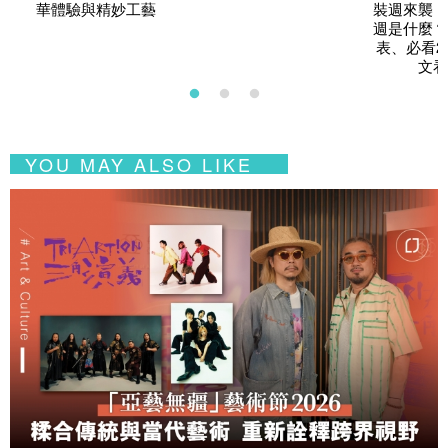
華體驗與精妙工藝
裝週來襲！
週是什麼？
表、必看2
文看
YOU MAY ALSO LIKE