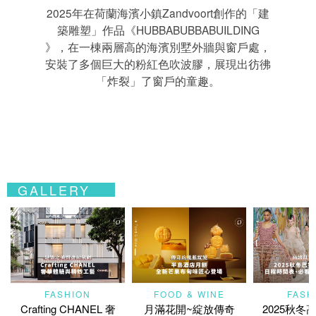
2025年在荷蘭海濱小鎮Zandvoort創作的「建
築雕塑」作品《HUBBABUBBABUILDING
》，在一棟兩層高的海濱別墅外牆與窗戶處，
安裝了多個巨大的粉紅色吹波膠，展現出彷彿
「炸裂」了窗戶的童趣。
GALLERY
FASHION
FOOD & WINE
FASH
Crafting CHANEL 奢
月滿花開~綻放傳奇
2025秋冬