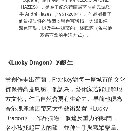
HAZES》，是為了紀念荷蘭最著名的民謠歌
手 André Hazes（1951-2004）。作品捕捉了
他最標誌性的造型：黑色寬邊帽、太陽眼鏡、
深色西裝，以及手中握著的一杯啤酒（象徵他
豪邁不羈的生活方式）。
《Lucky Dragon》的誕生
當創作走出荷蘭，Frankey對每一座城市的文化
都保持高度敏感。他認為，藝術家若能理解地
方文化，作品自然會更有生命力。早前他便為
香港瑰麗酒店帶來大型藝術裝置《Lucky
Dragon》，作品描繪一個違反重力的瞬間，一
名小孩托起巨大的龍，並伸出手與觀眾擊掌。