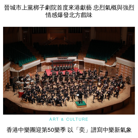
晉城市上黨梆子劇院首度來港獻藝 忠烈氣概與強烈
情感爆發北方戲味
ART & CULTURE
香港中樂團迎第50樂季 以「奕」譜寫中樂新氣象