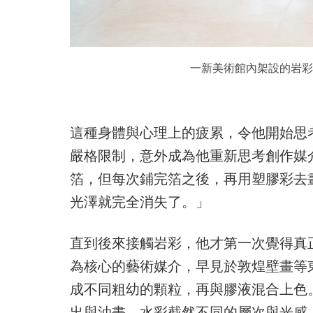
一新美術館內架設的岩彩
這種身體與心理上的疲累，令他開始思
嚴格限制，意外成為他重新思考創作媒
箔，但每次鋪完箔之後，再用塑膠彩去
光澤就完全消失了。」
直到後來接觸岩彩，他才第一次覺得真
為核心的藝術媒介，早見於敦煌壁畫等
成不同粗幼的顆粒，再與膠液混合上色
出與油畫、水彩截然不同的層次與光感