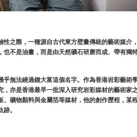
驗性之際，一種源自古代東方壁畫傳統的藝術媒介
，也不是油畫，而是由天然礦石研磨而成、帶有獨
幾乎無法繞過鍾大富這個名字。作為香港岩彩藝術
究，亦是香港最早一批深入研究岩彩媒材的藝術家
板、礦物顏料與金屬箔等媒材，他的創作歷程，某
軌跡。