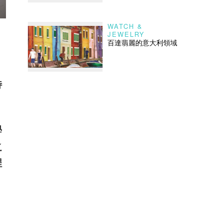
WATCH &
JEWELRY
百達翡麗的意大利領域
，
特
學
之
程