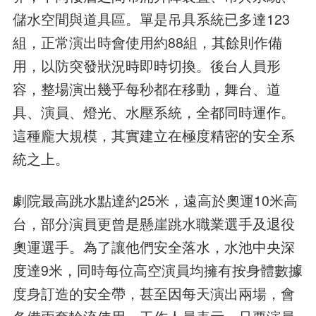
儲水空間與道具區。單是吊具系統已多達123
組，正常演出時會使用約88組，其餘則作備
用，以防突發狀況時即時切換。後台人員形
容，整場演出幾乎每秒都在移動，舞台、道
具、演員、燈光、水壓系統，全都同時運作。
這種龐大規模，其實建立在極度精密的安全系
統之上。
劇院最高跳水點達約25米，遠高於奧運10米高
台，部分演員更曾是懸崖跳水職業選手及退役
奧運選手。為了讓他們安全落水，水池中央深
度達9米，同時每位高空演員均擁有按身體數據
度身訂造的安全帶，甚至因每天演出兩場，會