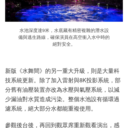
水池深度達9米，水底藏有精密複雜的潛水設
備與逃生路線，確保演員在高空衝入水中時的
絕對安全。
新版《水舞間》的另一重大升級，則是大量科
技系統更新。除了加入雷射與8K投影系統，部
分舊有油壓裝置亦改為水壓與氣壓系統，以減
少漏油對水質造成污染。整個水池設有循環過
濾系統，絕大部分水都能重複使用。
參觀後台後，再回到觀眾席重新觀看演出，感