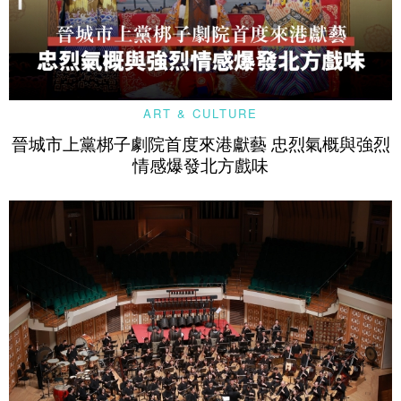
ART & CULTURE
晉城市上黨梆子劇院首度來港獻藝 忠烈氣概與強烈
情感爆發北方戲味