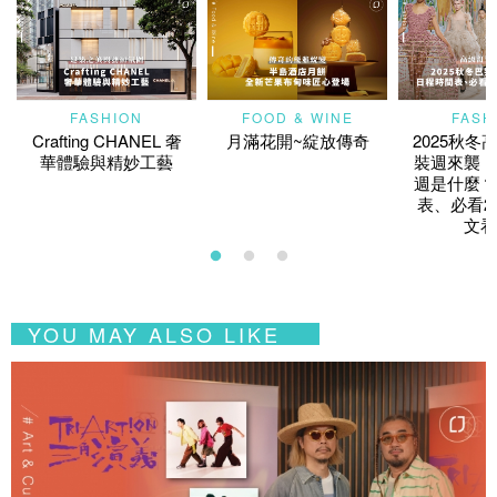
FASHION
FOOD & WINE
FASH
Crafting CHANEL 奢
月滿花開~綻放傳奇
2025秋冬
華體驗與精妙工藝
裝週來襲！
週是什麼？
表、必看2
文看
YOU MAY ALSO LIKE