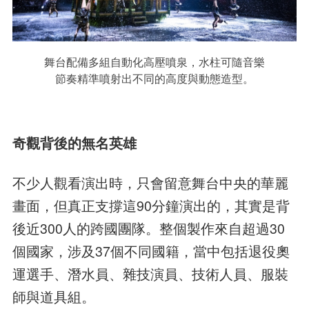
舞台配備多組自動化高壓噴泉，水柱可隨音樂
節奏精準噴射出不同的高度與動態造型。
奇觀背後的無名英雄
不少人觀看演出時，只會留意舞台中央的華麗
畫面，但真正支撐這90分鐘演出的，其實是背
後近300人的跨國團隊。整個製作來自超過30
個國家，涉及37個不同國籍，當中包括退役奧
運選手、潛水員、雜技演員、技術人員、服裝
師與道具組。