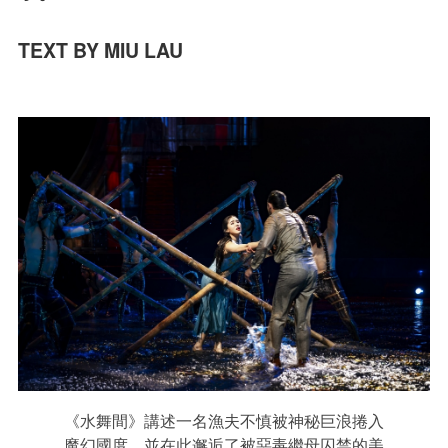
TEXT BY MIU LAU
《水舞間》講述一名漁夫不慎被神秘巨浪捲入
魔幻國度，並在此邂逅了被惡毒繼母囚禁的美