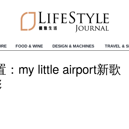
URE
FOOD & WINE
DESIGN & MACHINES
TRAVEL & 
little airport新歌
彬