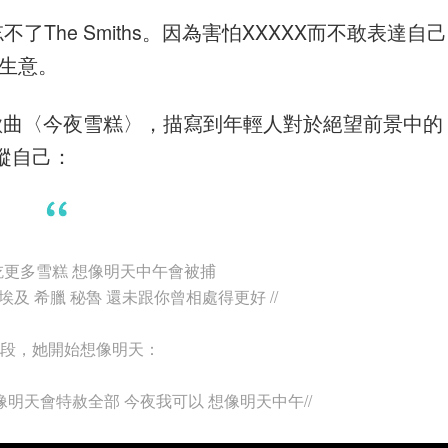
忘不了The Smiths。因為害怕XXXXX而不敢表達自己
做生意。
歌曲〈今夜雪糕〉，描寫到年輕人對於絕望前景中的
縱自己：
以吃更多雪糕 想像明天中午會被捕
及 希臘 秘魯 還未跟你曾相處得更好 //
段，她開始想像明天：
想像明天會特赦全部 今夜我可以 想像明天中午//