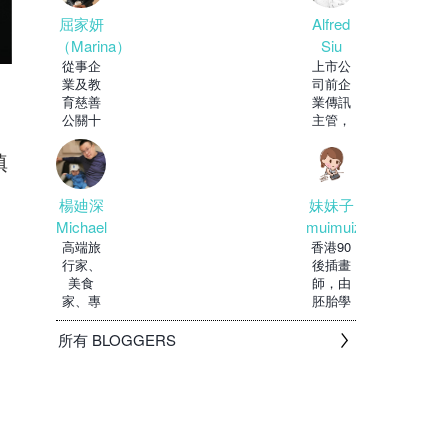
持。眾
Alfred
屈家妍
Siu
（Marina）
上市公
從事企
司前企
業及教
業傳訊
育慈善
主管，
公關十
穿梭於
多年，
政府及
現正修
填
私人機
讀教育
構
博
妹妹子
楊廸深
muimuizi
Michael
香港90
高端旅
後插畫
行家、
師，由
美食
胚胎學
家、專
家轉行
欄作
做設計
家，
所有 BLOGGERS
師，由