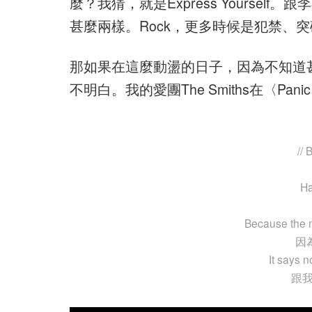
麼？我猜，就是Express Yourself。跟李小
甚麼兩樣。Rock，更多時候是犯禁、
那如果在這麼動盪的日子，因為不知道
不明白。我的愛團The Smiths在〈Panic
// 
Ha
Because the m
因
It says n
跟我