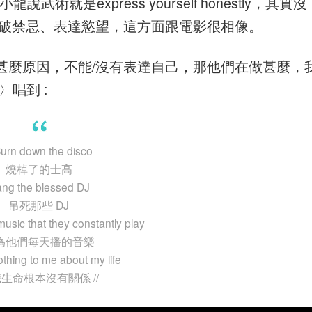
龍說武術就是express yourself honestly，其實沒
突破禁忌、表達慾望，這方面跟電影很相像。
甚麼原因，不能/沒有表達自己，那他們在做甚麼，
〉唱到 :
Burn down the disco
燒棹了的士高
ng the blessed DJ
吊死那些 DJ
usic that they constantly play
為他們每天播的音樂
othing to me about my life
生命根本沒有關係 //