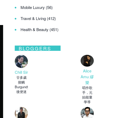
Mobile Luxury
(56)
Travel & Living
(412)
Health & Beauty
(451)
BLOGGERS
Alice
Chill Sir
Amu 繆
廿多歲
樂
接觸
Burgundy
唱作歌
後便迷
手，元
上了紅
始能量
酒，自
學導
師，靈
異道網
台主