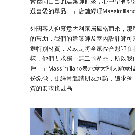
會攜同自己的建築師前來，心中早有想
選喜愛的單品。」店舖經理Massimiliano
外國客人仰幕意大利家居風格而來，那
的幫助，我們的建築師及室內設計師可
選特別材質，又或是將全家福合照印在
樣，他們要求獨一無二的產品，所以我
戶。」Massimiliano表示意大利
份象徵，更經常邀請朋友到訪，追求獨
質的要求也甚高。