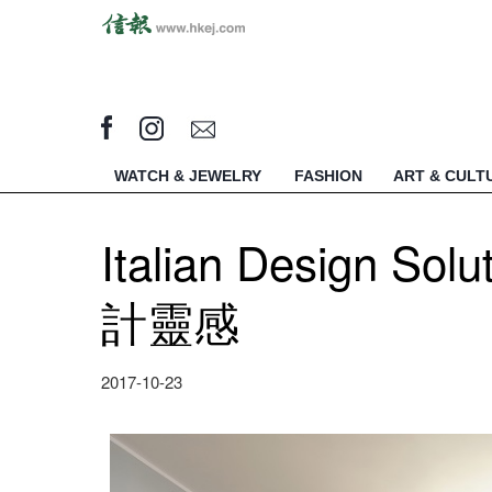
WATCH & JEWELRY
FASHION
ART & CULT
Italian Design
計靈感
2017-10-23