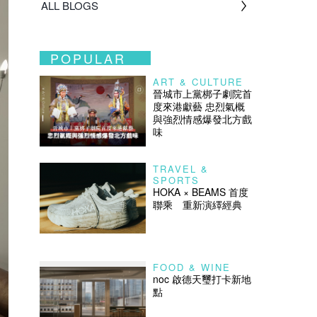
ALL BLOGS
POPULAR
ART & CULTURE
晉城市上黨梆子劇院首
度來港獻藝 忠烈氣概
與強烈情感爆發北方戲
味
TRAVEL &
SPORTS
HOKA × BEAMS 首度
聯乘 重新演繹經典
FOOD & WINE
noc 啟德天璽打卡新地
點