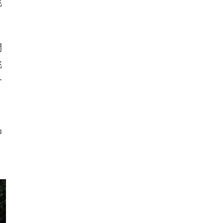
挑
們
挑
一
品