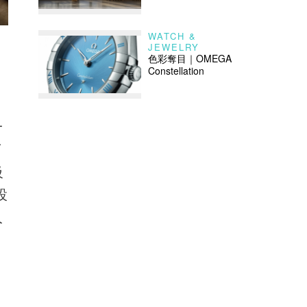
WATCH &
JEWELRY
色彩奪目｜OMEGA
Constellation
一
了
級
設
人