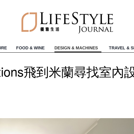
URE
FOOD & WINE
DESIGN & MACHINES
TRAVEL & 
 Solutions飛到米蘭尋找室內