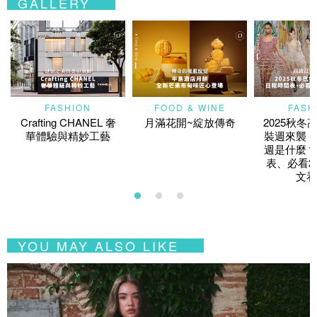
GALLERY
FASHION
FOOD & WINE
FASH
Crafting CHANEL 奢
月滿花開~綻放傳奇
2025秋冬
華體驗與精妙工藝
裝週來襲！
週是什麼？
表、必看2
文看
YOU MAY ALSO LIKE