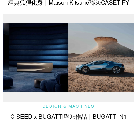
經典狐狸化身｜Maison Kitsuné聯乘CASETiFY
DESIGN & MACHINES
C SEED x BUGATTI聯乘作品｜BUGATTI N1