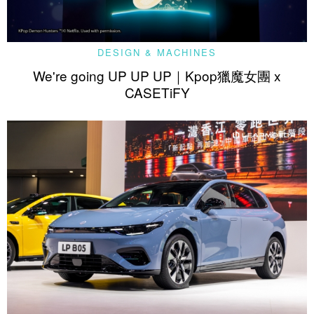
DESIGN & MACHINES
We're going UP UP UP｜Kpop獵魔女團 x
CASETiFY