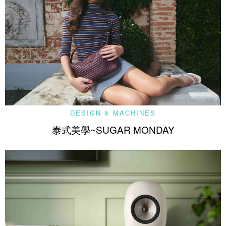
DESIGN & MACHINES
泰式美學~SUGAR MONDAY