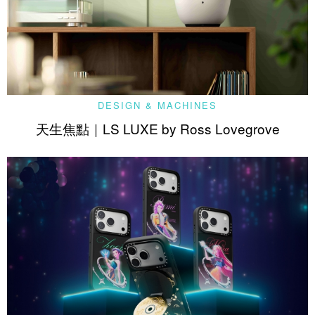
DESIGN & MACHINES
天生焦點｜LS LUXE by Ross Lovegrove