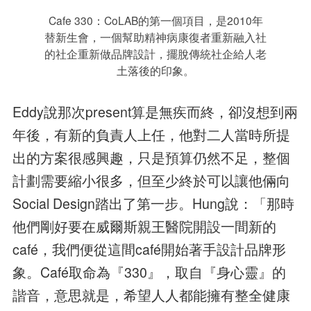
Cafe 330：CoLAB的第一個項目，是2010年
替新生會，一個幫助精神病康復者重新融入社
的社企重新做品牌設計，擺脫傳統社企給人老
土落後的印象。
Eddy說那次present算是無疾而終，卻沒想到兩
年後，有新的負責人上任，他對二人當時所提
出的方案很感興趣，只是預算仍然不足，整個
計劃需要縮小很多，但至少終於可以讓他倆向
Social Design踏出了第一步。Hung說：「那時
他們剛好要在威爾斯親王醫院開設一間新的
café，我們便從這間café開始著手設計品牌形
象。Café取命為『330』，取自『身心靈』的
諧音，意思就是，希望人人都能擁有整全健康