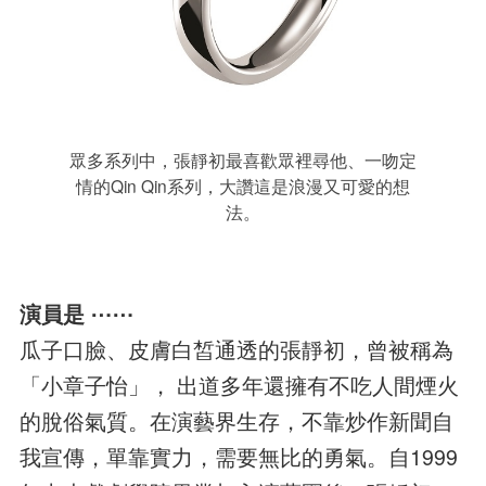
眾多系列中，張靜初最喜歡眾裡尋他、一吻定
情的Qin Qin系列，大讚這是浪漫又可愛的想
法。
演員是 ⋯⋯
瓜子口臉、皮膚白皙通透的張靜初，曾被稱為
「小章子怡」， 出道多年還擁有不吃人間煙火
的脫俗氣質。在演藝界生存，不靠炒作新聞自
我宣傳，單靠實力，需要無比的勇氣。自1999