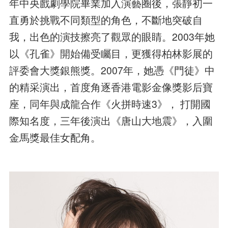
年中央戲劇學院畢業加入演藝圈後，張靜初一
直勇於挑戰不同類型的角色，不斷地突破自
我，出色的演技擦亮了觀眾的眼睛。2003年她
以《孔雀》開始備受矚目，更獲得柏林影展的
評委會大獎銀熊獎。2007年，她憑《門徒》中
的精采演出，首度角逐香港電影金像獎影后寶
座，同年與成龍合作《火拼時速3》， 打開國
際知名度，三年後演出《唐山大地震》，入圍
金馬獎最佳女配角。