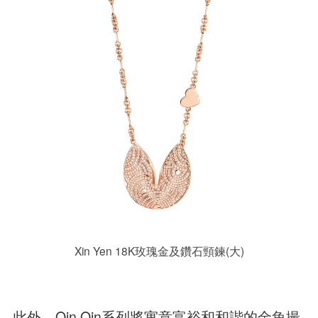
Xin Yen 18K玫瑰金及鑽石頸鍊(大)
此外，Qin Qin系列將寓意富裕和和諧的金魚撮