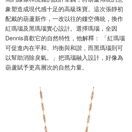
象塑造成現代感十足的高級珠寶。這次張靜初
配戴的葫蘆新作，一改以往的鏤空傳統，換作
紅瑪瑙及黑瑪瑙實心設計。選擇瑪瑙，全因
Dennis喜歡它的自然特性，他解釋： 「紅瑪瑙
可促進內在平和、均衡與和諧，而黑瑪瑙則可
以幫助消除戾氣。」把瑪瑙融入設計，好像為
葫蘆賦予更高層次的自然力量。