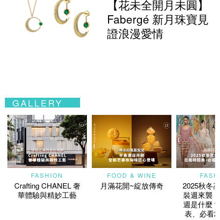
【花未全開月未圓】
Fabergé 新月珠寶見
證浪漫愛情
GALLERY
FASHION
FOOD & WINE
FASH
Crafting CHANEL 奢
月滿花開~綻放傳奇
2025秋冬
華體驗與精妙工藝
裝週來襲！
週是什麼？
表、必看2