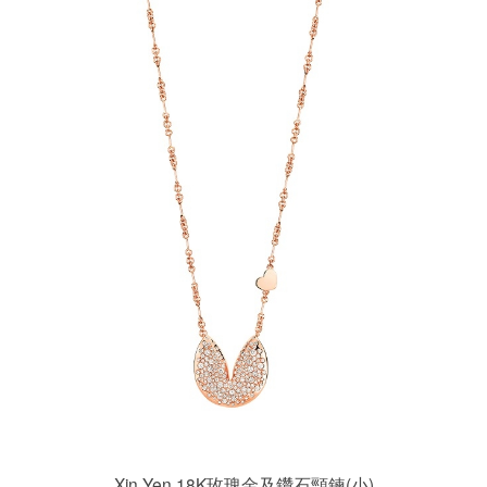
Xin Yen 18K玫瑰金及鑽石頸鍊(小)