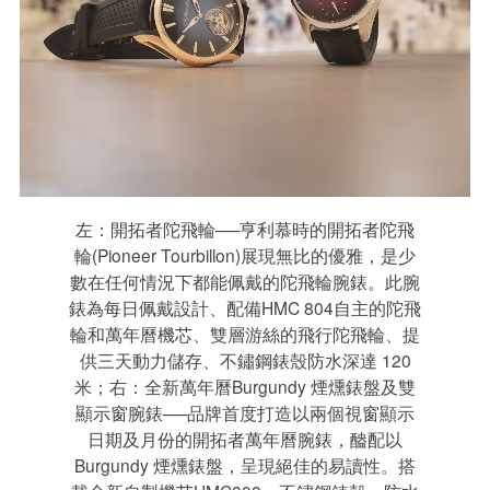
左：開拓者陀飛輪──亨利慕時的開拓者陀飛
輪(Pioneer Tourbillon)展現無比的優雅，是少
數在任何情況下都能佩戴的陀飛輪腕錶。此腕
錶為每日佩戴設計、配備HMC 804自主的陀飛
輪和萬年曆機芯、雙層游絲的飛行陀飛輪、提
供三天動力儲存、不鏽鋼錶殼防水深達 120
米；右：全新萬年曆Burgundy 煙燻錶盤及雙
顯示窗腕錶──品牌首度打造以兩個視窗顯示
日期及月份的開拓者萬年曆腕錶，醠配以
Burgundy 煙燻錶盤，呈現絕佳的易讀性。搭