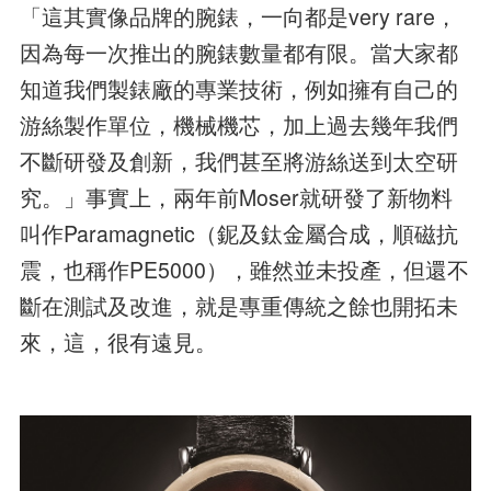
「這其實像品牌的腕錶，一向都是very rare，
因為每一次推出的腕錶數量都有限。當大家都
知道我們製錶廠的專業技術，例如擁有自己的
游絲製作單位，機械機芯，加上過去幾年我們
不斷研發及創新，我們甚至將游絲送到太空研
究。」事實上，兩年前Moser就研發了新物料
叫作Paramagnetic（鈮及鈦金屬合成，順磁抗
震，也稱作PE5000），雖然並未投產，但還不
斷在測試及改進，就是專重傳統之餘也開拓未
來，這，很有遠見。