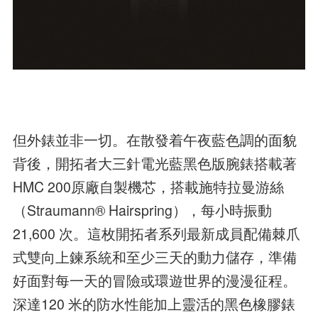
但外錶並非一切。在散發着午夜藍色調的面貌
背後，開拓者大三針電光藍黑色版腕錶搭載著
HMC 200原廠自製機芯，搭載施特拉曼游絲
（Straumann® Hairspring），每小時振動
21,600 次。這枚開拓者系列最新成員配備棘爪
式雙向上鍊系統和至少三天的動力儲存，準備
好面對每一天的冒險或環遊世界的漫漫征程。
深達120 米的防水性能加上靈活的黑色橡膠錶