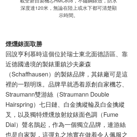
載全新自製機芯HMC808，不鏽鋼錶殼，防水
深度達120米，無論在陸上或水下都可清楚顯
示時間。
煙燻錶面取勝
回說亨利慕時這個位於瑞士東北面德語區、靠
近德國邊境的製錶重鎮沙夫豪森
（Schaffhausen）的製錶品牌，其錶廠可是這
裡的一顆明珠。品牌早就憑着原創自家機芯、
Straumann雙游絲（Straumann Double
Hairspring）七日鏈、白金擒縱輪及白金擒縱
叉，以及獨特煙燻放射紋錶面色調（Fume
Dial）聲名鵲起，作為一個獨立品牌，連游絲
也是自家製，這彈丸之地實在做着令人佩服之