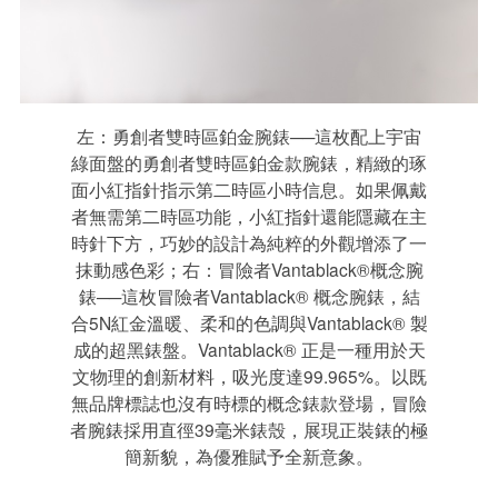
左：勇創者雙時區鉑金腕錶──這枚配上宇宙
綠面盤的勇創者雙時區鉑金款腕錶，精緻的琢
面小紅指針指示第二時區小時信息。如果佩戴
者無需第二時區功能，小紅指針還能隱藏在主
時針下方，巧妙的設計為純粹的外觀增添了一
抹動感色彩；右：冒險者Vantablack®概念腕
錶──這枚冒險者Vantablack® 概念腕錶，結
合5N紅金溫暖、柔和的色調與Vantablack® 製
成的超黑錶盤。Vantablack® 正是一種用於天
文物理的創新材料，吸光度達99.965%。以既
無品牌標誌也沒有時標的概念錶款登場，冒險
者腕錶採用直徑39毫米錶殼，展現正裝錶的極
簡新貌，為優雅賦予全新意象。