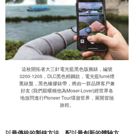
這枚開拓者大三針電光藍黑色版腕錶，編號
3200-1205，DLC黑色精鋼款，電光藍fumé煙
熏錶盤，黑色橡膠錶帶，將由一群品牌客戶兼
好友 (我們親暱稱他為Moser-Lover)經世界各
地放閃進行Pioneer Tour環遊世界，展開冒險
旅程。
以最傳統的製錶方法，配以最創新的體驗方