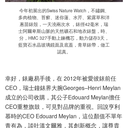
今年初展出的Swiss Nature Watch，不鏽鋼、
多肉植物、苔癬、迷你蓮、水芹、紫露草和洋
蔥苗錶殼，一天澆兩次水 ，錶徑42毫米，瑞
士阿爾卑斯山脈的天然礦石和地衣錶盤，時、
分，HMC 327手動上鍊機芯，動力儲存3天，
藍寶石水晶玻璃鏡面及底蓋，青草錶帶，做工
認真。
幸好，錶廠易手後，在 2012年被愛彼錶前任
CEO，瑞士鐘錶界大腕Georges–Henri Meylan
成立的公司收購，其公子Edouard Meylan擔任
CEO重整旗鼓，可見對品牌的重視。回說亨利
慕時的CEO Edouard Meylan，這位顏值不單年
青有為，談吐溫文爾雅，其創新概念，讓尊貴