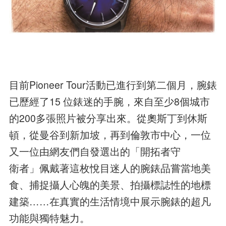
目前Pioneer Tour活動已進行到第二個月，腕錶
已歷經了15 位錶迷的手腕，來自至少8個城市
的200多張照片被分享出來。從奧斯丁到休斯
頓，從曼谷到新加坡，再到倫敦市中心，一位
又一位由網友們自發選出的「開拓者守
衛者」佩戴著這枚悅目迷人的腕錶品嘗當地美
食、捕捉攝人心魄的美景、拍攝標誌性的地標
建築……在真實的生活情境中展示腕錶的超凡
功能與獨特魅力。