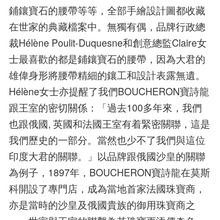
鋪鑲寶石的腰帶等等，全部手繪設計圖都收藏
在世家的典藏檔案中。無獨有偶，品牌行政總
裁Hélène Poulit-Duquesne和創意總監Claire女
士最喜歡的都是鋪鑲寶石的腰帶，因為大君的
雄偉身形將腰帶精細的鑲工和設計表露無遺。
Hélène女士亦提醒了我們BOUCHERON寶詩龍
跟王室的密切關係：「過去100多年來，我們
也跟俄國, 英國和法國王室有着緊密關聯，這是
我們歷史的一部分。當然也少不了我們與這位
印度大君的關聯。」以品牌跟俄國沙皇的關聯
為例子，1897年，BOUCHERON寶詩龍在莫斯
科開設了專門店，成為當地首家法國珠寶商，
亦是當時的沙皇及俄國貴族的御用珠寶商之