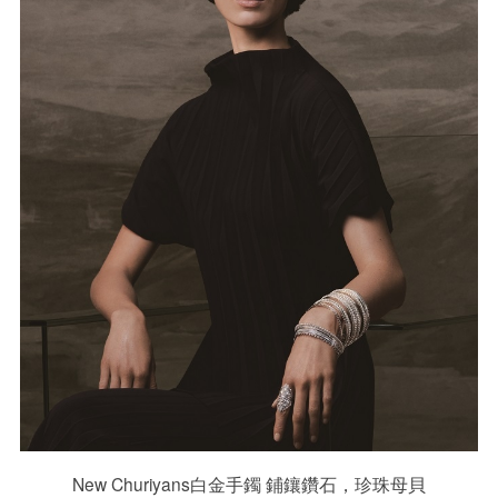
New Churiyans白金手鐲 鋪鑲鑽石，珍珠母貝