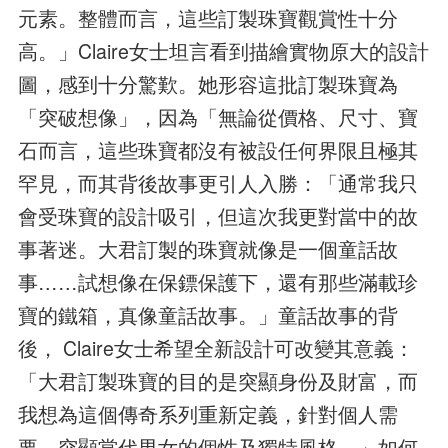
元素。整體而言，這些訂製珠寶觀賞性十分
高。」Claire女士坦言看到描繪實物原大的設計
圖，感到十分驚歎。她形容這批訂製珠寶為
「突破想像」，因為「無論從價格、尺寸、寶
石而言，這些珠寶都沒有被設任何界限且極其
罕見，而其背後故事更引人入勝：「通常我只
會受珠寶的設計吸引，但這次我更對當中的故
事著迷。大君訂製的珠寶就像是一個童話故
事……試想像在保鏢保護下，還有那些滿載珍
寶的鐵箱，真像童話故事。」童話故事的背
後， Claire女士希望全新設計可改變其意義：
「大君訂製珠寶的目的是突顯身份及財富，而
我想為這個傳奇系列重新定義，針對個人需
要，突顯當代男女的個性及獨特風格。」如何