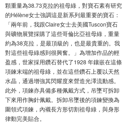
顆重量為38.73克拉的祖母綠，對寶石素有研究
的Hélène女士強調這是新系列最重要的寶石：
「兩年前，我跟Claire女士去美國Tuscon寶石
與礦物展覽採購了這些哥倫比亞祖母綠，重量
約為38克拉，是最頂級的，也是最貴重的。我
對這些祖母綠感到很興奮。」為增加作品的輕
盈感，世家採用鑽石替代了1928 年鑲嵌在這條
項鍊末端的祖母綠，並在這些鑽石上覆以天然
水晶，通過增強其閃耀度來營造光澤流動感。
此外，項鍊亦具備多種佩戴方式，吊墜可拆卸
下來用作胸針佩戴。拆卸吊墜後的項鍊變換為
圍領式項鍊，內襯長方形切割祖母綠，與身形
律動完美貼合。