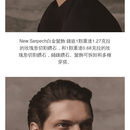
New Sarpech白金髮飾 鑲嵌1顆重達1.27克拉
的玫瑰形切割鑽石，和1顆重達0.68克拉的玫
瑰形切割鑽石，鋪鑲鑽石。髮飾可拆卸和多種
穿搭。