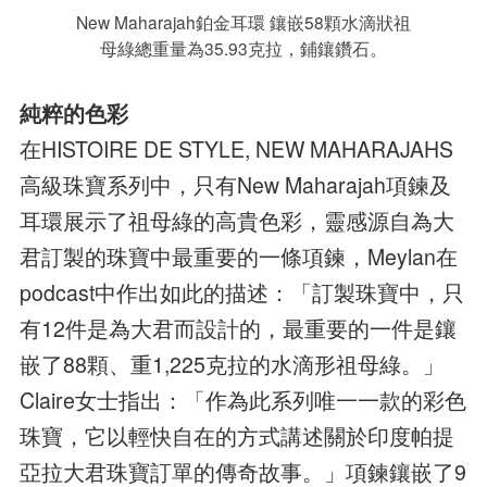
New Maharajah鉑金耳環 鑲嵌58顆水滴狀祖
母綠總重量為35.93克拉，鋪鑲鑽石。
純粹的色彩
在HISTOIRE DE STYLE, NEW MAHARAJAHS
高級珠寶系列中，只有New Maharajah項鍊及
耳環展示了祖母綠的高貴色彩，靈感源自為大
君訂製的珠寶中最重要的一條項鍊，Meylan在
podcast中作出如此的描述：「訂製珠寶中，只
有12件是為大君而設計的，最重要的一件是鑲
嵌了88顆、重1,225克拉的水滴形祖母綠。」
Claire女士指出：「作為此系列唯一一款的彩色
珠寶，它以輕快自在的方式講述關於印度帕提
亞拉大君珠寶訂單的傳奇故事。」項鍊鑲嵌了9