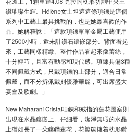
花邊上，1顆重達4.08 克拉的枕形切割中央主
鑽璀璨生輝。Hélène女士坦這這條項鍊是這個
系列中工藝上最具挑戰的，也是她最喜歡的作
品。她解釋說：「這款項鍊單單金屬工藝便用
了2500小時，還未計鑽石鑲嵌部分。背面看起
來，工藝同樣精緻。整件作品看起來像蕾絲，
十分輕巧，且富有動感和現代感。項鍊具備3種
不同佩戴方式，只戴項鍊的上部分，適合日常
佩戴，而不分拆佩戴則優雅華麗，可出席盛大
宴會及歌劇。」
New Maharani Cristal項鍊和戒指的蓮花圖案則
出現在水晶鑲嵌上。仔細看，潔淨無瑕的水晶
上猶如長了一朵鑲鑽蓮花，花瓣簇擁着枕形鑽