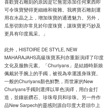
喜歡寶石雕刻的原因是它無需添加任何東西即
可令珠寶變得更細緻和複雜。我將寶石雕刻運
用在水晶之上，增加珠寶的通透魅力。另外，
瓜形切割亦常見於印度珠寶，讓珠寶更巧妙及
更具有印度風采。」
此外，HISTOIRE DE STYLE, NEW
MAHARAJAHS高級珠寶系列亦重新演繹了印度
文化及服飾元素。「Churiyans」是結婚時新娘
佩戴於手腕上的手鐲，被視為幸運護身珠寶。
一般的Churiyans顏色鮮艷，而世家的New
Churiyans手鐲則選擇以單色演繹，用白金打
造，並鑲嵌鑽石、珍珠母貝和珍珠。另一件作
品New Sarpech的靈感則源自印度大君頭巾上