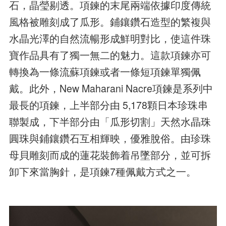
石，晶瑩剔透。項鍊的末尾兩端依據印度傳統
風格被雕刻成了瓜形。鋪鑲鑽石造型的繁複與
水晶光澤的自然流暢形成鮮明對比，使這件珠
寶作品具有了獨一無二的魅力。這款項鍊亦可
轉換為一條流蘇項鍊或者一條短項鍊單獨佩
戴。此外，New Maharani Nacre項鍊是系列中
最長的項鍊，上半部分由 5,178顆日本珍珠串
聯製成，下半部分由「瓜形切割」天然水晶珠
圓珠與鋪鑲鑽石互相輝映，優雅脫俗。由珍珠
母貝雕刻而成的蓮花裝飾着吊墜部分，並可拆
卸下來當胸針，是項鍊7種佩戴方式之一。