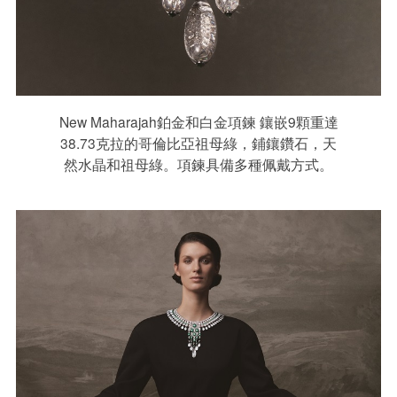
New Maharajah鉑金和白金項鍊 鑲嵌9顆重達
38.73克拉的哥倫比亞祖母綠，鋪鑲鑽石，天
然水晶和祖母綠。項鍊具備多種佩戴方式。