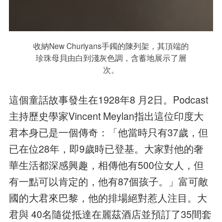
收納New Churiyans手鐲的陳列架，其頂端的
珍珠母貝由白到淺灰色調，含蓄地展示了層
次。
這個童話故事發生在1928年8 月2日。Podcast
主持歷史學家Vincent Meylan指出這位印度大
君本身已是一個傳奇：「他當時只有37歲，但
已在位28年，即9歲時已登基。大家對他的奢
華生活都深感興趣，相傳他有500位女人，但
有一點可以肯定的，他有87個孩子。」富可敵
國的大君來巴黎，他的排場絕對惹人注目。大
君與 40名隨從抵達在麗茲酒店並預訂了35間套