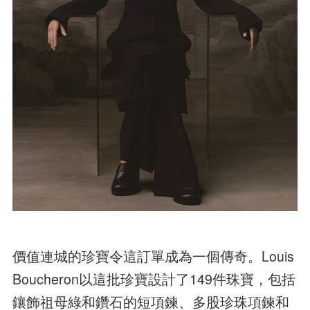
價值連城的珍寶令這訂單成為一個傳奇。Louis
Boucheron以這批珍寶設計了149件珠寶，包括
鑲飾祖母綠和鑽石的短項鍊、多股珍珠項鍊和