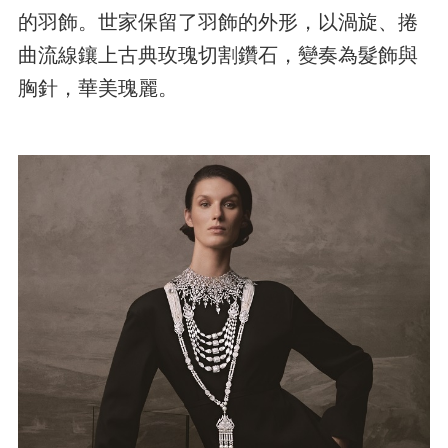
的羽飾。世家保留了羽飾的外形，以渦旋、捲
曲流線鑲上古典玫瑰切割鑽石，變奏為髮飾與
胸針，華美瑰麗。