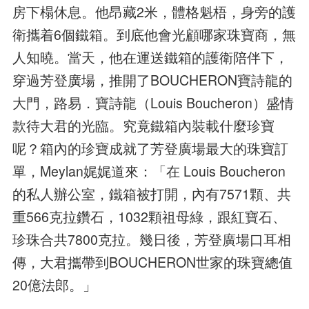
房下榻休息。他昂藏2米，體格魁梧，身旁的護
衛攜着6個鐵箱。到底他會光顧哪家珠寶商，無
人知曉。當天，他在運送鐵箱的護衛陪伴下，
穿過芳登廣場，推開了BOUCHERON寶詩龍的
大門，路易．寶詩龍（Louis Boucheron）盛情
款待大君的光臨。究竟鐵箱內裝載什麼珍寶
呢？箱內的珍寶成就了芳登廣場最大的珠寶訂
單，Meylan娓娓道來：「在 Louis Boucheron
的私人辦公室，鐵箱被打開，內有7571顆、共
重566克拉鑽石，1032顆祖母綠，跟紅寶石、
珍珠合共7800克拉。幾日後，芳登廣場口耳相
傳，大君攜帶到BOUCHERON世家的珠寶總值
20億法郎。」