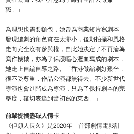
職。」
為理想也需要麵包，她曾為商業短片寫劇本，
發現編劇的角色實在太渺小，後期拍攝和風格
走向完全沒有參與權，自此她決定了不再淪為
寫作機械，亦為了保護嘔心瀝血寫成的劇本，
她走上自編自導之路。「香港做編劇好艱辛，
很不受尊重，作品公演都無得去。不少新世代
導演也會進階成為導演，只為了保持劇本的完
整度，確切表達到當初寫的東西。」
前輩提攜盡碌人情卡
《但願人長久》是2020年「首部劇情電影計