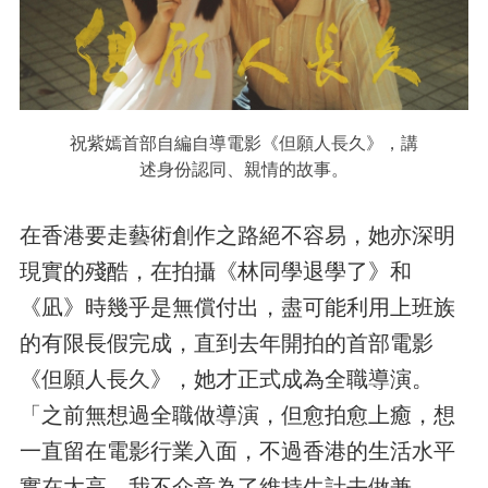
祝紫嫣首部自編自導電影《但願人長久》，講
述身份認同、親情的故事。
在香港要走藝術創作之路絕不容易，她亦深明
現實的殘酷，在拍攝《林同學退學了》和
《凪》時幾乎是無償付出，盡可能利用上班族
的有限長假完成，直到去年開拍的首部電影
《但願人長久》，她才正式成為全職導演。
「之前無想過全職做導演，但愈拍愈上癒，想
一直留在電影行業入面，不過香港的生活水平
實在太高，我不介意為了維持生計去做兼