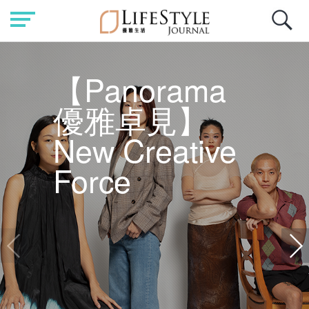
ma
】
ive
新世代電影導演 祝紫嫣Sa