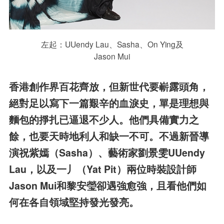
左起：UUendy Lau、Sasha、On Ying及
Jason Mui
香港創作界百花齊放，但新世代要嶄露頭角，
絕對足以寫下一篇艱辛的血淚史，單是理想與
麵包的掙扎已逼退不少人。他們具備實力之
餘，也要天時地利人和缺一不可。不過新晉導
演祝紫嫣（Sasha）、藝術家劉景雯UUendy
Lau，以及一丿（Yat Pit）兩位時裝設計師
Jason Mui和黎安瑩卻遇強愈強，且看他們如
何在各自領域堅持發光發亮。