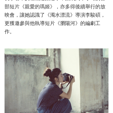
部短片《親愛的瑪姬》，亦多得後續舉行的放
映會，讓她認識了《濁水漂流》導演李駿碩，
更獲邀參與他執導短片《瀏陽河》的編劇工
作。