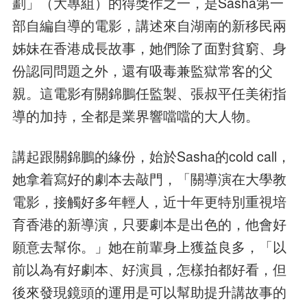
劃」（大專組）的得獎作之一，是Sasha第一
部自編自導的電影，講述來自湖南的新移民兩
姊妹在香港成長故事，她們除了面對貧窮、身
份認同問題之外，還有吸毒兼監獄常客的父
親。這電影有關錦鵬任監製、張叔平任美術指
導的加持，全都是業界響噹噹的大人物。
講起跟關錦鵬的緣份，始於Sasha的cold call，
她拿着寫好的劇本去敲門，「關導演在大學教
電影，接觸好多年輕人，近十年更特別重視培
育香港的新導演，只要劇本是出色的，他會好
願意去幫你。」她在前輩身上獲益良多，「以
前以為有好劇本、好演員，怎樣拍都好看，但
後來發現鏡頭的運用是可以幫助提升講故事的