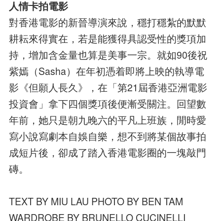
人情卡拍電影
對香港電影的新晉導演來說，穩打穩紮的默默
耕耘來得實在，若是能獲得具認受性的獎項加
持，增加含金量也算是美事一宗。就如90後祝
紫嫣（Sasha）在年初憑着即將上映的執導電
影《但願人長久》，在「第21屆香港亞洲電影
投資會」拿下四個獎項後便漸受關注。回望數
年前，她只是朝九晚六的平凡上班族，閒時愛
寫小說寫劇本自娛自樂，想不到將某個故事拍
成短片後，卻成了踏入香港電影圈的一塊敲門
磚。
TEXT BY MIU LAU PHOTO BY BEN TAM
WARDROBE BY BRUNELLO CUCINELLI