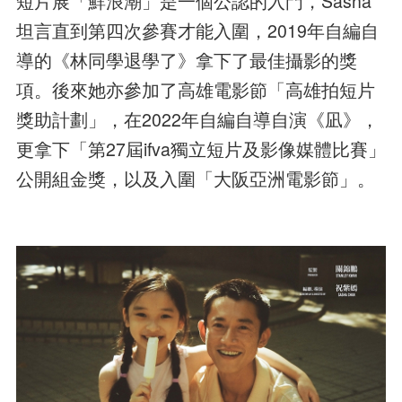
短片展「鮮浪潮」是一個公認的入門，Sasha
坦言直到第四次參賽才能入圍，2019年自編自
導的《林同學退學了》拿下了最佳攝影的獎
項。後來她亦參加了高雄電影節「高雄拍短片
獎助計劃」，在2022年自編自導自演《凪》，
更拿下「第27屆ifva獨立短片及影像媒體比賽」
公開組金獎，以及入圍「大阪亞洲電影節」。