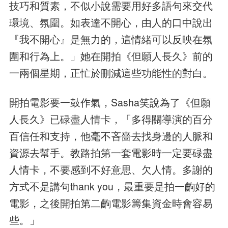
技巧和質素，不似小說需要用好多語句來交代
環境、氛圍。如表達不開心，由人的口中說出
『我不開心』是無力的，這情緒可以反映在氛
圍和行為上。」她在開拍《但願人長久》前的
一兩個星期，正忙於刪減這些功能性的對白。
開拍電影要一鼓作氣，Sasha笑說為了《但願
人長久》已碌盡人情卡，「多得關導演的百分
百信任和支持，他毫不吝嗇去找身邊的人脈和
資源去幫手。教路拍第一套電影時一定要碌盡
人情卡，不要感到不好意思、欠人情。多謝的
方式不是講句thank you，最重要是拍一齣好的
電影，之後開拍第二齣電影籌集資金時會容易
些。」