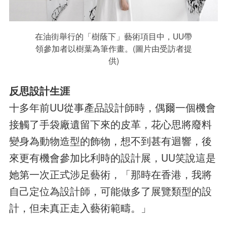
在油街舉行的「樹蔭下」藝術項目中，UU帶
領參加者以樹葉為筆作畫。(圖片由受訪者提
供)
反思設計生涯
十多年前UU從事產品設計師時，偶爾一個機會
接觸了手袋廠遺留下來的皮革，花心思將廢料
變身為動物造型的飾物，想不到甚有迴響，後
來更有機會參加比利時的設計展，UU笑說這是
她第一次正式涉足藝術，「那時在香港，我將
自己定位為設計師，可能做多了展覽類型的設
計，但未真正走入藝術範疇。」