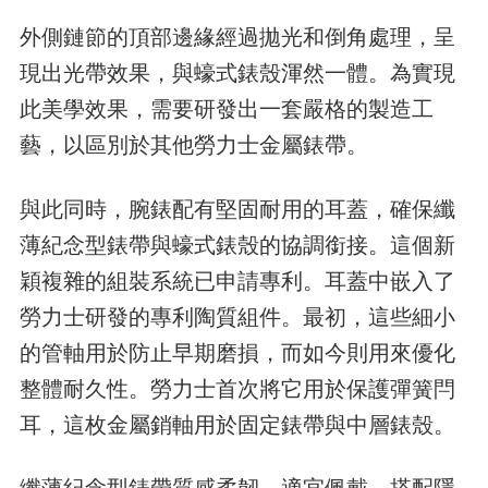
外側鏈節的頂部邊緣經過拋光和倒角處理，呈
現出光帶效果，與蠔式錶殼渾然一體。為實現
此美學效果，需要研發出一套嚴格的製造工
藝，以區別於其他勞力士金屬錶帶。
與此同時，腕錶配有堅固耐用的耳蓋，確保纖
薄紀念型錶帶與蠔式錶殼的協調銜接。這個新
穎複雜的組裝系統已申請專利。耳蓋中嵌入了
勞力士研發的專利陶質組件。最初，這些細小
的管軸用於防止早期磨損，而如今則用來優化
整體耐久性。勞力士首次將它用於保護彈簧閂
耳，這枚金屬銷軸用於固定錶帶與中層錶殼。
纖薄紀念型錶帶質感柔韌，適宜佩戴，搭配隱