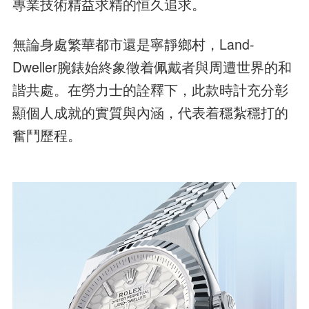
專業技術精益求精的恒久追求。
無論身處繁華都市還是寧靜鄉村，Land-
Dweller腕錶始終象徵着佩戴者與周遭世界的和
諧共處。在勞力士的詮釋下，此款時計充分彰
顯個人成就的實質與內涵，代表着穩紮穩打的
奮鬥歷程。