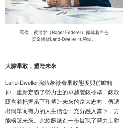
羅傑．費達拿（Roger Federer）佩戴着白色
黃金鋼款Land-Dweller 40腕錶。
大膽果敢，塑造未來
Land-Dweller腕錶象徵着果敢態度與前瞻精
神，重新定義了勞力士的卓越製錶標準。錶款
蘊含着把握當下和塑造未來的遠大志向，傳遞
出簡單而有力的人生信念：充分融入當下，方
能構築未來。此款腕錶進一步展現了勞力士對