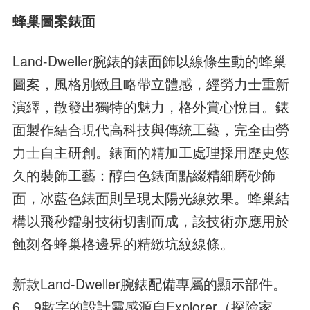
蜂巢圖案錶面
Land-Dweller腕錶的錶面飾以線條生動的蜂巢
圖案，風格別緻且略帶立體感，經勞力士重新
演繹，散發出獨特的魅力，格外賞心悅目。錶
面製作結合現代高科技與傳統工藝，完全由勞
力士自主研創。錶面的精加工處理採用歷史悠
久的裝飾工藝：醇白色錶面點綴精細磨砂飾
面，冰藍色錶面則呈現太陽光線效果。蜂巢結
構以飛秒鐳射技術切割而成，該技術亦應用於
蝕刻各蜂巢格邊界的精緻坑紋線條。
新款Land-Dweller腕錶配備專屬的顯示部件。
6、9數字的設計靈感源自Explorer（探險家