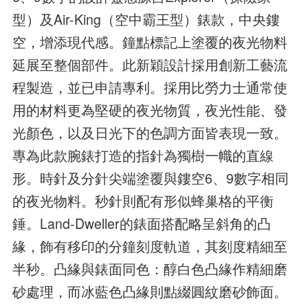
型）及Air-King（空中霸王型）錶款，中央鏤
空，增添現代感。鐘點標記上塗覆的夜光物料
延展至整個部件。此新穎設計採用創新工藝流
程製造，並已申請專利。採用比勞力士通常使
用的材料更為堅硬的夜光物質，夜光性能、發
光顏色，以及日光下的色調方面皆表現一致。
專為此款腕錶打造的指針為獨樹一幟的直線
形。時針及分針尖端塗覆與鏤空6、9數字相同
的夜光物料。秒針則配有形似蜂巢格的平衡
錘。Land-Dweller的錶面搭配略呈斜角的凸
緣，飾有移印的分鐘刻度軌道，其刻度精細至
半秒。凸緣與錶面同色：醇白色凸緣作精細磨
砂處理，而冰藍色凸緣則點綴圓紋磨砂飾面。