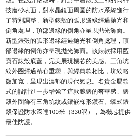
技磨砂表面，對水晶鏡面周圍的防水系統進行
了特別調整。新型錶殼的弧形邊緣經過拋光和
倒角處理，頂部邊緣的倒角亦呈現拋光飾面。
新型錶殼的弧形邊緣經過拋光和倒角處理，頂
部邊緣的倒角亦呈現拋光飾面。該錶款採用藍
寶石錶殼底蓋，完美展現機芯的美感。三角坑
紋外圈經過精心重塑，與經典款相比，坑紋略
微加寬，呈現出濃郁的現代氣息。名貴金屬款
式的設計進一步增強了這款腕錶的奢華感。錶
殼外圈飾有三角坑紋或鑲嵌梯形鑽石。蠔式錶
殼保證防水深達100米（330呎），為機芯提供
最佳防護。