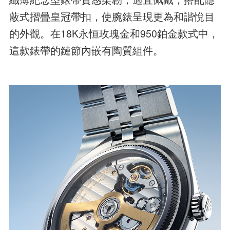
蔽式摺疊皇冠帶扣，使腕錶呈現更為和諧悅目
的外觀。在18K永恒玫瑰金和950鉑金款式中，
這款錶帶的鏈節內嵌有陶質組件。