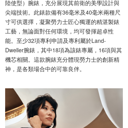
陸使型）腕錶，充分展現其前衛的美學設計與
尖端技術。此錶款備有36毫米及40毫米兩種尺
寸可供選擇，凝聚勞力士匠心獨運的精湛製錶
工藝，無論面對任何環境，均可發揮超卓性
能。至少32項專利申請及專利屬於Land-
Dweller腕錶，其中18項為該錶專屬，16項與其
機芯相關。這款腕錶充分體現勞力士的創新精
神，是各類場合中的可靠良伴。