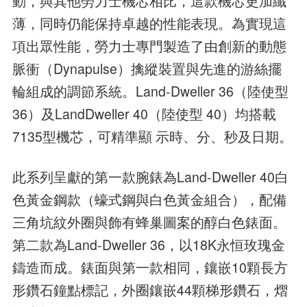
動，與其他勞力士機芯相比，這款機芯更加纖
薄，同時仍能保持卓越的性能表現。為實現這
項出眾性能，勞力士專門製造了由創新的動態
脈衝（Dynapulse）擒縱裝置與先進的游絲擺
輪組成的調節系統。Land-Dweller 36（陸使型
36）及LandDweller 40（陸使型 40）均搭載
7135型機芯，可精準顯 示時、分、秒及日期。
此系列呈獻的第一款腕錶為Land-Dweller 40白
色黃金鋼款（蠔式鋼與白色黃金組合），配備
三角坑紋外圈與飾有蜂巢圖案的醇白色錶面。
第二款為Land-Dweller 36，以18K永恒玫瑰金
鑄造而成。錶面與第一款相同，鑲嵌10顆長方
形鑽石鐘點標記，外圈鑲嵌44顆梯形鑽石，熠