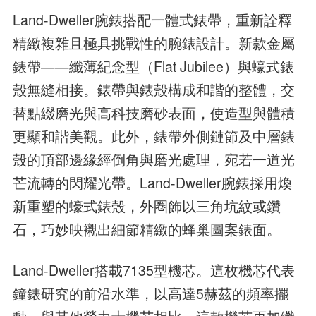
Land-Dweller腕錶搭配一體式錶帶，重新詮釋
精緻複雜且極具挑戰性的腕錶設計。新款金屬
錶帶——纖薄紀念型（Flat Jubilee）與蠔式錶
殼無縫相接。錶帶與錶殼構成和諧的整體，交
替點綴磨光與高科技磨砂表面，使造型與體積
更顯和諧美觀。此外，錶帶外側鏈節及中層錶
殼的頂部邊緣經倒角與磨光處理，宛若一道光
芒流轉的閃耀光帶。Land-Dweller腕錶採用煥
新重塑的蠔式錶殼，外圈飾以三角坑紋或鑽
石，巧妙映襯出細節精緻的蜂巢圖案錶面。
Land-Dweller搭載7135型機芯。這枚機芯代表
鐘錶研究的前沿水準，以高達5赫茲的頻率擺