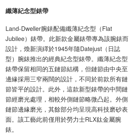
纖薄紀念型錶帶
Land-Dweller腕錶配備纖薄紀念型（Flat
Jubilee）錶帶。此新款金屬錶帶專為該腕錶而
設計，煥新演繹於1945年隨Datejust（日誌
型）腕錶推出的經典紀念型錶帶。纖薄紀念型
錶帶保留相同的五鏈節結構，但鏈節由中央至
邊緣採用三窄兩闊的設計，不同於前款所有鏈
節皆平的設計。此外，這款新型錶帶的中間鏈
節經磨光處理，相較外側鏈節略微凸起。外側
鏈節邊緣磨光，其餘部分均呈現高科技磨砂表
面。該工藝此前僅用於勞力士RLX鈦金屬腕
錶。