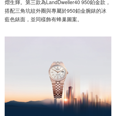
熠生輝。第三款為LandDweller40 950鉑金款，
搭配三角坑紋外圈與專屬於950鉑金腕錶的冰
藍色錶面，並同樣飾有蜂巢圖案。