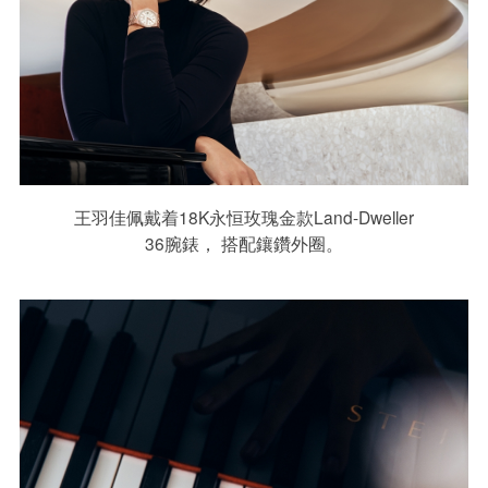
王羽佳佩戴着18K永恒玫瑰金款Land-Dweller
36腕錶， 搭配鑲鑽外圈。