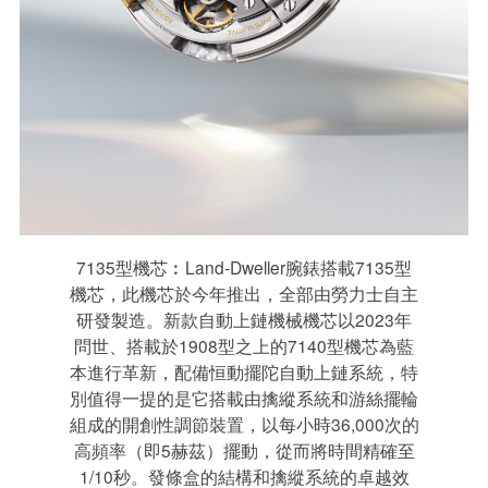
7135型機芯︰Land-Dweller腕錶搭載7135型
機芯，此機芯於今年推出，全部由勞力士自主
研發製造。新款自動上鏈機械機芯以2023年
問世、搭載於1908型之上的7140型機芯為藍
本進行革新，配備恒動擺陀自動上鏈系統，特
別值得一提的是它搭載由擒縱系統和游絲擺輪
組成的開創性調節裝置，以每小時36,000次的
高頻率（即5赫茲）擺動，從而將時間精確至
1/10秒。發條盒的結構和擒縱系統的卓越效