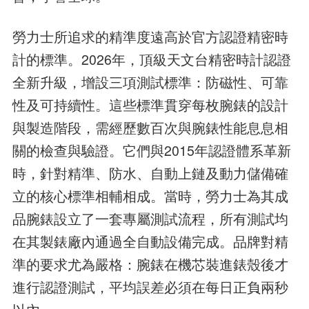
勞力士所追求的精準度遠高於官方認證精密時
計的標準。2026年，頂級天文台精密時計認證
全新升級，增設三項測試標準：防磁性、可靠
性及可持續性。這些標準貫穿每枚腕錶的設計
與製造階段，需經歷數百次與腕錶性能息息相
關的檢查與驗證。它們與2015年認證體系革新
時，針對精準、防水、自動上鏈及動力儲備確
立的核心標準相輔相成。當時，勞力士為其成
品腕錶設立了一套專屬測試流程，所有測試均
在其製錶廠內通過全自動設備完成。品牌對精
準的要求尤為嚴格：腕錶在機芯裝進錶殼後才
進行認證測試，平均誤差必須在每日正負兩秒