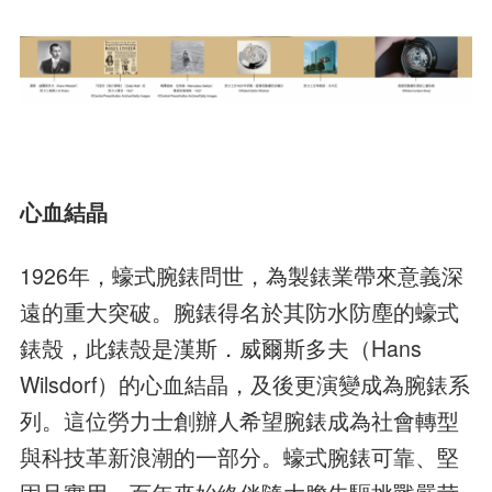
心血結晶
1926年，蠔式腕錶問世，為製錶業帶來意義深
遠的重大突破。腕錶得名於其防水防塵的蠔式
錶殼，此錶殼是漢斯．威爾斯多夫（Hans
Wilsdorf）的心血結晶，及後更演變成為腕錶系
列。這位勞力士創辦人希望腕錶成為社會轉型
與科技革新浪潮的一部分。蠔式腕錶可靠、堅