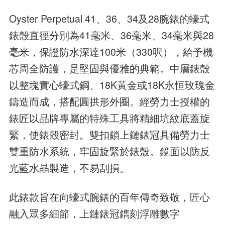
Oyster Perpetual 41、36、34及28腕錶的蠔式
錶殼直徑分別為41毫米、36毫米、34毫米與28
毫米，保證防水深達100米（330呎），給予機
芯周全防護，是堅固與優雅的典範。中層錶殼
以整塊實心蠔式鋼、18K黃金或18K永恒玫瑰金
鑄造而成，搭配圓拱形外圈。經勞力士授權的
錶匠以品牌專屬的特殊工具將精細坑紋底蓋旋
緊，使錶殼密封。雙扣鎖上鏈錶冠具備勞力士
雙重防水系統，牢固旋緊於錶殼。鏡面以防反
光藍水晶製造，不易刮損。
此錶款旨在向蠔式腕錶的百年傳奇致敬，匠心
融入眾多細節，上鏈錶冠鐫刻浮雕數字