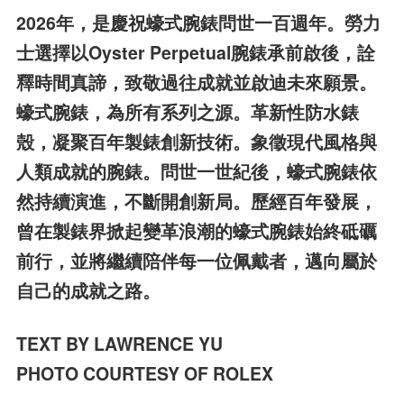
2026年，是慶祝蠔式腕錶問世一百週年。勞力
士選擇以Oyster Perpetual腕錶承前啟後，詮
釋時間真諦，致敬過往成就並啟迪未來願景。
蠔式腕錶，為所有系列之源。革新性防水錶
殼，凝聚百年製錶創新技術。象徵現代風格與
人類成就的腕錶。問世一世紀後，蠔式腕錶依
然持續演進，不斷開創新局。歷經百年發展，
曾在製錶界掀起變革浪潮的蠔式腕錶始終砥礪
前行，並將繼續陪伴每一位佩戴者，邁向屬於
自己的成就之路。
TEXT BY LAWRENCE YU
PHOTO COURTESY OF ROLEX