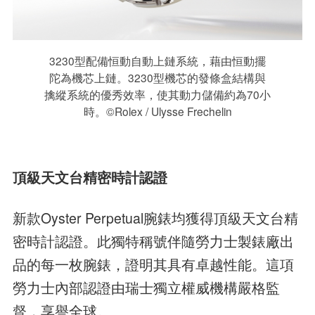
3230型配備恒動自動上鏈系統，藉由恒動擺
陀為機芯上鏈。3230型機芯的發條盒結構與
擒縱系統的優秀效率，使其動力儲備約為70小
時。©Rolex / Ulysse Frechelin
頂級天文台精密時計認證
新款Oyster Perpetual腕錶均獲得頂級天文台精
密時計認證。此獨特稱號伴隨勞力士製錶廠出
品的每一枚腕錶，證明其具有卓越性能。這項
勞力士內部認證由瑞士獨立權威機構嚴格監
督，享譽全球。