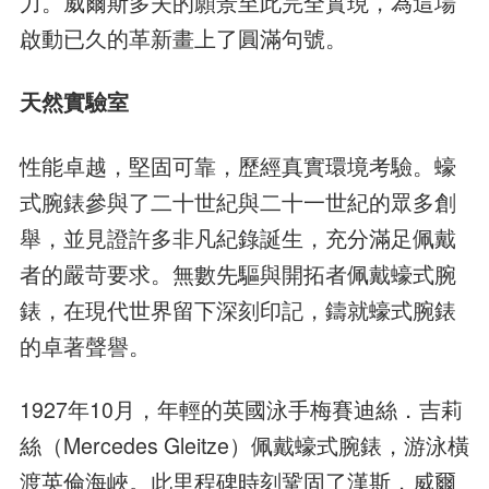
力。威爾斯多夫的願景至此完全實現，為這場
啟動已久的革新畫上了圓滿句號。
天然實驗室
性能卓越，堅固可靠，歷經真實環境考驗。蠔
式腕錶參與了二十世紀與二十一世紀的眾多創
舉，並見證許多非凡紀錄誕生，充分滿足佩戴
者的嚴苛要求。無數先驅與開拓者佩戴蠔式腕
錶，在現代世界留下深刻印記，鑄就蠔式腕錶
的卓著聲譽。
1927年10月，年輕的英國泳手梅賽迪絲．吉莉
絲（Mercedes Gleitze）佩戴蠔式腕錶，游泳橫
渡英倫海峽。此里程碑時刻鞏固了漢斯．威爾