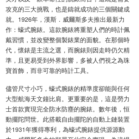
攻克的三大挑戰，也是鑄就成功的三個關鍵成
就。1926年，漢斯．威爾斯多夫推出最新力
作：蠔式腕錶。這款腕錶將重塑人們的時計佩
戴習慣，並改變整個製錶業的面貌。在那個時
代，懷錶是主流之選，而腕錶則因走時仍欠精
準，且更易受到外界影響，多被人們視之為珠
寶首飾，而非可靠的時計工具。
儘管尺寸小巧，蠔式腕錶的精準度卻能與任何
大型航海天文鐘比肩。更重要的是，這是勞力
士首款實現完全防水防塵的腕錶。數年後，恒
動擺陀問世。此搭載自由擺陀的自動上鏈裝置
於1931年獲得專利，為蠔式腕錶提供源源動