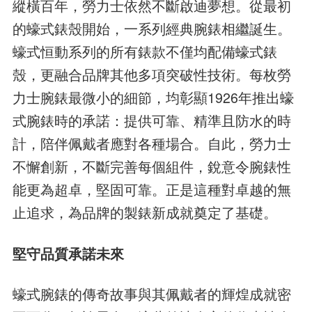
縱橫百年，勞力士依然不斷啟迪夢想。從最初
的蠔式錶殼開始，一系列經典腕錶相繼誕生。
蠔式恒動系列的所有錶款不僅均配備蠔式錶
殼，更融合品牌其他多項突破性技術。每枚勞
力士腕錶最微小的細節，均彰顯1926年推出蠔
式腕錶時的承諾：提供可靠、精準且防水的時
計，陪伴佩戴者應對各種場合。自此，勞力士
不懈創新，不斷完善每個組件，銳意令腕錶性
能更為超卓，堅固可靠。正是這種對卓越的無
止追求，為品牌的製錶新成就奠定了基礎。
堅守品質承諾未來
蠔式腕錶的傳奇故事與其佩戴者的輝煌成就密