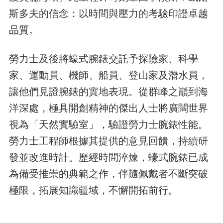
斯多夫的信念：以時間與壓力的考驗印證卓越
品質。
勞力士及後將蠔式腕錶交託予探險家、科學
家、運動員、機師、船員、登山家及潛水員，
讓他們見證腕錶的實地表現。從群峰之巔到海
洋深處，極具開創精神的傑出人士將廣闊世界
視為「天然實驗室」，驗證勞力士腕錶性能。
勞力士工程師根據其提供的意見回饋，持續研
發並改進時計。歷經時間淬煉，蠔式腕錶已成
為備受推崇的典範之作，伴隨佩戴者不斷突破
極限，拓展知識疆域，不懈開拓前行。