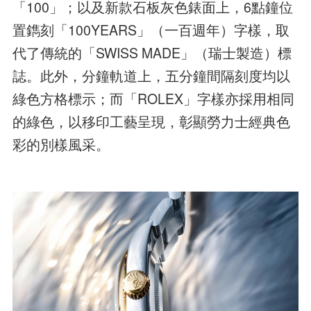
「100」；以及新款石板灰色錶面上，6點鐘位
置鐫刻「100YEARS」（一百週年）字樣，取
代了傳統的「SWISS MADE」（瑞士製造）標
誌。此外，分鐘軌道上，五分鐘間隔刻度均以
綠色方格標示；而「ROLEX」字樣亦採用相同
的綠色，以移印工藝呈現，彰顯勞力士經典色
彩的別樣風采。