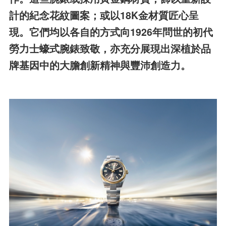
計的紀念花紋圖案；或以18K金材質匠心呈
現。它們均以各自的方式向1926年問世的初代
勞力士蠔式腕錶致敬，亦充分展現出深植於品
牌基因中的大膽創新精神與豐沛創造力。