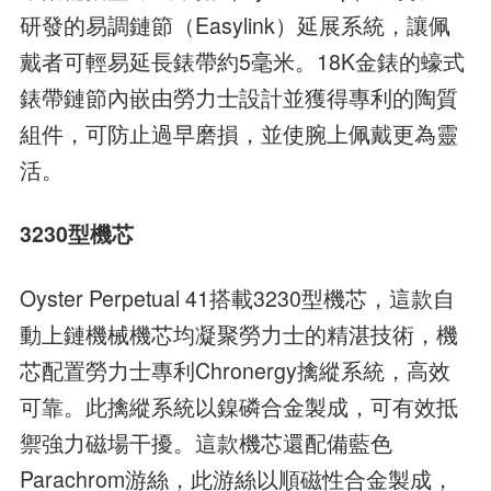
研發的易調鏈節（Easylink）延展系統，讓佩
戴者可輕易延長錶帶約5毫米。18K金錶的蠔式
錶帶鏈節內嵌由勞力士設計並獲得專利的陶質
組件，可防止過早磨損，並使腕上佩戴更為靈
活。
3230型機芯
Oyster Perpetual 41搭載3230型機芯，這款自
動上鏈機械機芯均凝聚勞力士的精湛技術，機
芯配置勞力士專利Chronergy擒縱系統，高效
可靠。此擒縱系統以鎳磷合金製成，可有效抵
禦強力磁場干擾。這款機芯還配備藍色
Parachrom游絲，此游絲以順磁性合金製成，