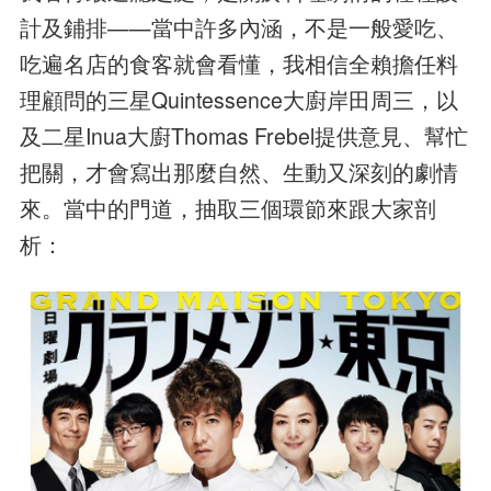
計及鋪排——當中許多內涵，不是一般愛吃、
吃遍名店的食客就會看懂，我相信全賴擔任料
理顧問的三星Quintessence大廚岸田周三，以
及二星Inua大廚Thomas Frebel提供意見、幫忙
把關，才會寫出那麼自然、生動又深刻的劇情
來。當中的門道，抽取三個環節來跟大家剖
析：