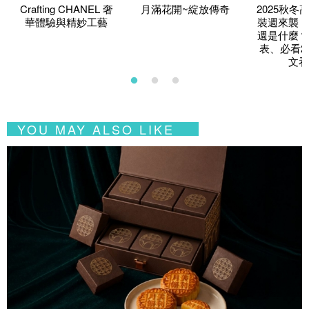
Crafting CHANEL 奢
月滿花開~綻放傳奇
2025秋冬
華體驗與精妙工藝
裝週來襲！
週是什麼？
表、必看2
文看
YOU MAY ALSO LIKE