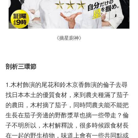
《摘星廚神》
剖析三環節
1.木村飾演的尾花和鈴木京香飾演的倫子去尋
找日本本土的優質食材，來到農夫種滿了茄子
的農田，木村摘了茄子，同時問農夫能不能把
生長在茄子旁邊的野酢漿草也摘一些帶走？倫
子不明所以，木村解釋說，很多時候跟食材長
在一起的野生植物，味道上會有一些共同點或