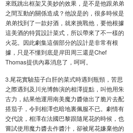
來既跳出框架又美妙的效果，是不是他跟弟弟
之間互動的關係造成？他說是的，很多時候是
弟弟找到了一款好酒，就來挑戰他，要他根據
這美酒的特質設計菜式，所以帶來了不一樣的
火花。因此劇集這個部分的設計是非常有根
據，只是不懂到底是岸田周三還是Chef
Thomas提供內幕消息了，呵呵。
3.尾花實驗茄子白肝的菜式時遇到瓶頸，苦思
之際遇到及川光博飾演的相澤提點，叫他用朱
古力，結果他運用南美魔力醬做出了脆片去配
搭茄子，令到相澤也暗地裏佩服不已。劇情有
交代說，相澤在法國巴黎跟隨尾花的時候，也
嘗試使用魔力醬去作醬汁，卻被尾花嫌棄他的