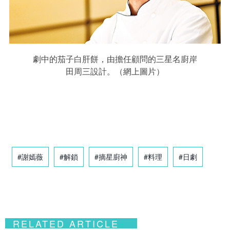
劇中的茄子白肝餅，由擔任顧問的三星名廚岸
田周三設計。（網上圖片）
#謝嫣薇
#解鎖
#摘星廚神
#料理
#日劇
RELATED ARTICLE