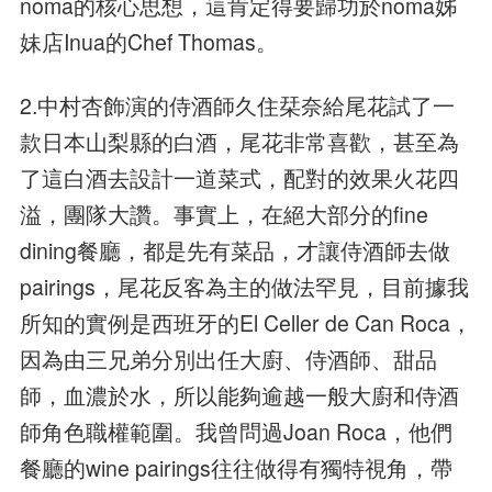
noma的核心思想，這肯定得要歸功於noma姊
妹店Inua的Chef Thomas。
2.中村杏飾演的侍酒師久住栞奈給尾花試了一
款日本山梨縣的白酒，尾花非常喜歡，甚至為
了這白酒去設計一道菜式，配對的效果火花四
溢，團隊大讚。事實上，在絕大部分的fine
dining餐廳，都是先有菜品，才讓侍酒師去做
pairings，尾花反客為主的做法罕見，目前據我
所知的實例是西班牙的El Celler de Can Roca，
因為由三兄弟分別出任大廚、侍酒師、甜品
師，血濃於水，所以能夠逾越一般大廚和侍酒
師角色職權範圍。我曾問過Joan Roca，他們
餐廳的wine pairings往往做得有獨特視角，帶