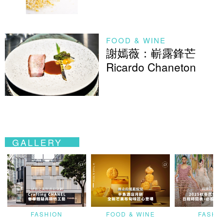
FOOD & WINE
謝嫣薇：嶄露鋒芒
Ricardo Chaneton
GALLERY
FASHION
FOOD & WINE
FASH