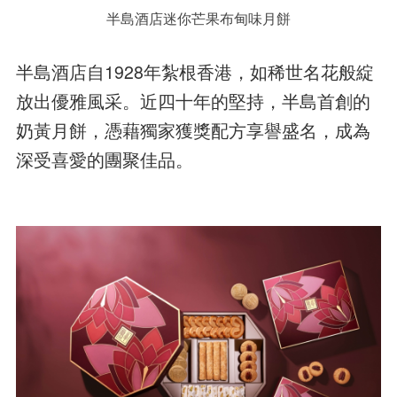
半島酒店迷你芒果布甸味月餅
半島酒店自1928年紮根香港，如稀世名花般綻
放出優雅風采。近四十年的堅持，半島首創的
奶黃月餅，憑藉獨家獲獎配方享譽盛名，成為
深受喜愛的團聚佳品。