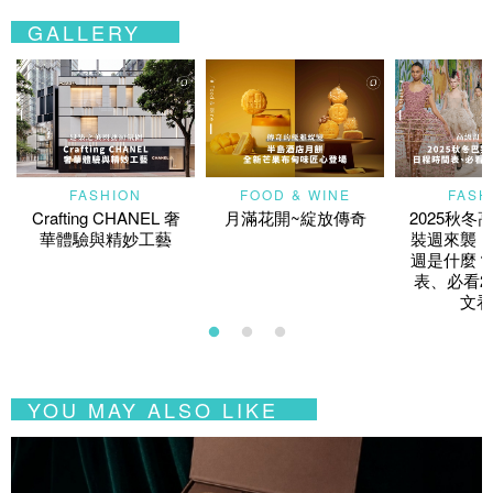
GALLERY
FASHION
FOOD & WINE
FASH
Crafting CHANEL 奢
月滿花開~綻放傳奇
2025秋冬
華體驗與精妙工藝
裝週來襲！
週是什麼？
表、必看2
文看
YOU MAY ALSO LIKE