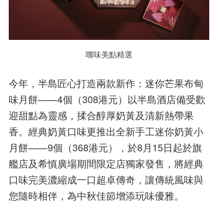
嚐味美點精選
今年，半島匠心打造兩款新作：迷你芒果布甸
味月餅——4個（308港元）以半島酒店備受歡
迎甜點為靈感，揉合醇厚奶黃及清新熱帶果
香。經典奶黃口味更推出全新手工迷你奶黃小
月餅——9個（368港元），於8月15日起於旗
艦店及希慎廣場期間限定店獨家發售，將經典
口味完美濃縮成一口超卓傳奇，讓傳統風味與
您隨時相伴，為中秋佳節增添玩味優雅。