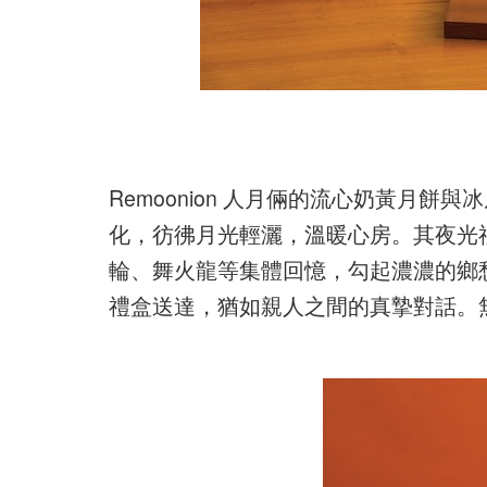
Remoonion 人月倆的流心奶黃月
化，彷彿月光輕灑，溫暖心房。其夜光
輪、舞火龍等集體回憶，勾起濃濃的鄉
禮盒送達，猶如親人之間的真摯對話。