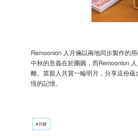
Remoonion 人月倆以兩地同步製
中秋的意義在於團圓，而Remoonio
離。當親人共賞一輪明月，分享這份蘊
恆的記憶。
#月餅