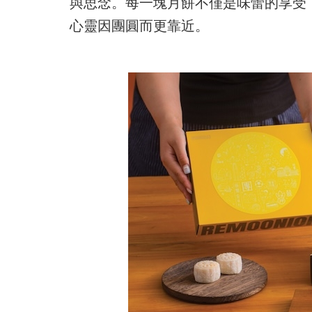
與思念。每一塊月餅不僅是味蕾的享受
心靈因團圓而更靠近。