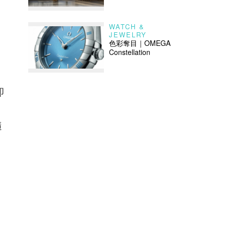
WATCH &
JEWELRY
色彩奪目｜OMEGA
Constellation
即
隨