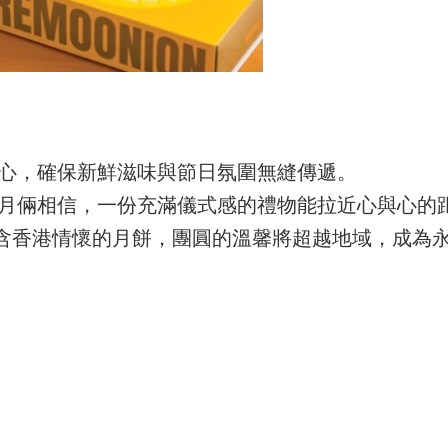
作的用心，確保新鮮滋味與節日氛圍無縫傳遞。
n 人月倆相信，一份充滿儀式感的禮物能拉近心與心的
含香港情懷的月餅，團圓的溫馨將超越地域，成為