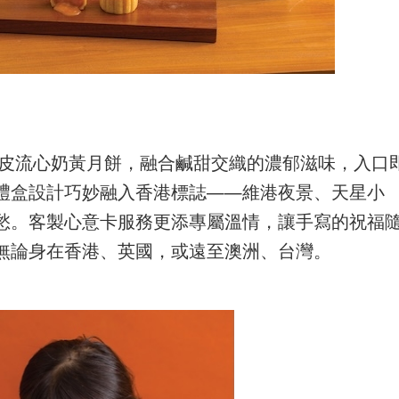
餅與冰皮流心奶黃月餅，融合鹹甜交織的濃郁滋味，入口
禮盒設計巧妙融入香港標誌——維港夜景、天星小
愁。客製心意卡服務更添專屬溫情，讓手寫的祝福
無論身在香港、英國，或遠至澳洲、台灣。