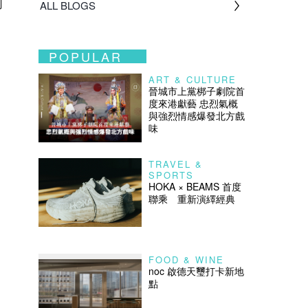
的
ALL BLOGS
POPULAR
ART & CULTURE
晉城市上黨梆子劇院首
度來港獻藝 忠烈氣概
與強烈情感爆發北方戲
味
TRAVEL &
SPORTS
HOKA × BEAMS 首度
聯乘 重新演繹經典
FOOD & WINE
noc 啟德天璽打卡新地
點