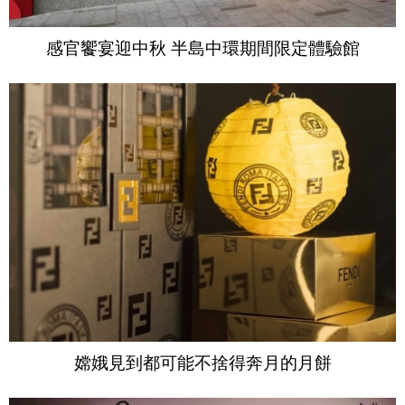
感官饗宴迎中秋 半島中環期間限定體驗館
嫦娥見到都可能不捨得奔月的月餅