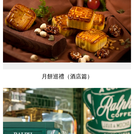
月餅巡禮（酒店篇）