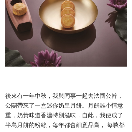
後來有一年中秋，我與同事一起去法國公幹，
公關帶來了一盒迷你奶皇月餅。月餅雖小情意
重，奶黃味道香濃特別滋味，自此，我便成了
半島月餅的粉絲，每年都會細意品嘗， 每啖都