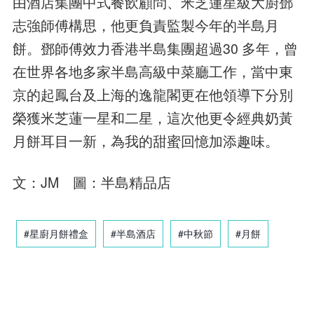
由酒店集團中式餐飲顧問、米芝蓮星級大廚鄧
志強師傅構思，他更負責監製今年的半島月
餅。鄧師傅效力香港半島集團超過30 多年，曾
在世界各地多家半島高級中菜廳工作，當中東
京的起鳳台及上海的逸龍閣更在他領導下分別
榮獲米芝蓮一星和二星，這次他更令經典奶黃
月餅耳目一新，為我的甜蜜回憶加添趣味。
文：JM 圖：半島精品店
#星廚月餅禮盒
#半島酒店
#中秋節
#月餅