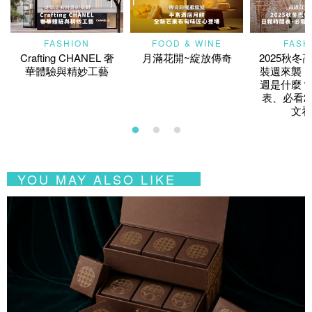
FASHION
FOOD & WINE
FASH
Crafting CHANEL 奢
月滿花開~綻放傳奇
2025秋冬
華體驗與精妙工藝
裝週來襲！
週是什麼？
表、必看2
文看
YOU MAY ALSO LIKE