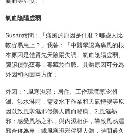
觸痛等症狀。」
氣血陰陽虛弱
Susan續問：「痛風的原因是什麼？哪些人比
較容易患上？」我答：「中醫學認為痛風的根
本原因是體質先天陰陽失調、氣血陰陽虛弱、
臟腑積熱蘊毒，毒藏於血脈。具體原因可分為
外因和內因兩方面：
外因：1.風寒濕邪：居住、工作環境寒冷潮
濕、涉水淋雨，需要水下作業和天氣轉變等原
因以致風寒濕邪侵襲人體而發病。2.風濕熱
邪：感受風熱之邪，與內濕相併，導致風熱濕
邪合併為患；或風寒濕邪侵襲人體，時間過久