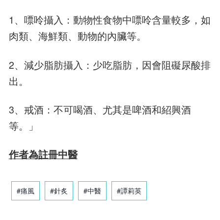
1、嘌呤攝入：動物性食物中嘌呤含量較多，如
肉類、海鮮類、動物的內臟等。
2、減少脂肪攝入：少吃脂肪，因會阻礙尿酸排
出。
3、戒酒：不可喝酒、尤其是啤酒和紹興酒
等。」
作者為註冊中醫
#痛風
#針炙
#中醫
#譚莉英