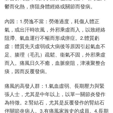
鬱而化熱，痹阻身體經絡或關節而發病。
內因：1.勞逸不當：勞倦過度，耗傷人體正
氣，或出汗時吹風，外邪乘虛而入，以致經絡
阻滯、氣血運行不暢而形成痹症。2.體質虧
虛：體質先天虛弱或大病後等原因引起氣血不
足、腠理（毛孔）疏鬆、衞氣不固，外邪乘虛
而入。痛風日久不癒，血脈瘀阻，津液聚整合
痰，因而反覆發病。
痛風的高發人群：1.氣血虛弱、長期壓力與緊
張人士，尤其是中年以上，以單一關節炎發作
為特徵。2.腎結石，尤其是反覆發作的腎結石
伴關節炎病人。3.有痛風家族史的成員。4.長期