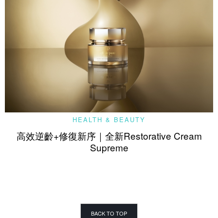
HEALTH & BEAUTY
高效逆齡+修復新序｜全新Restorative Cream
Supreme
BACK TO TOP