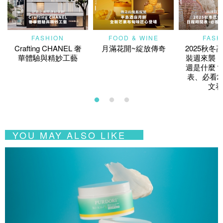
FASHION
FOOD & WINE
FASH
Crafting CHANEL 奢
月滿花開~綻放傳奇
2025秋冬
華體驗與精妙工藝
裝週來襲！
週是什麼？
表、必看2
文看
YOU MAY ALSO LIKE