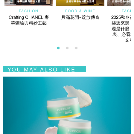
FASHION
FOOD & WINE
FASH
Crafting CHANEL 奢
月滿花開~綻放傳奇
2025秋冬
華體驗與精妙工藝
裝週來襲！
週是什麼？
表、必看2
文看
YOU MAY ALSO LIKE