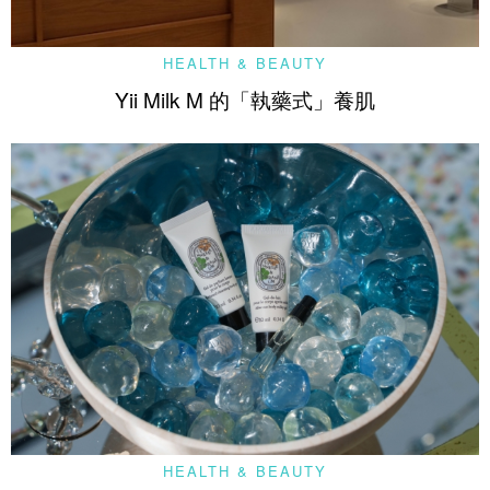
HEALTH & BEAUTY
Yii Milk M 的「執藥式」養肌
HEALTH & BEAUTY