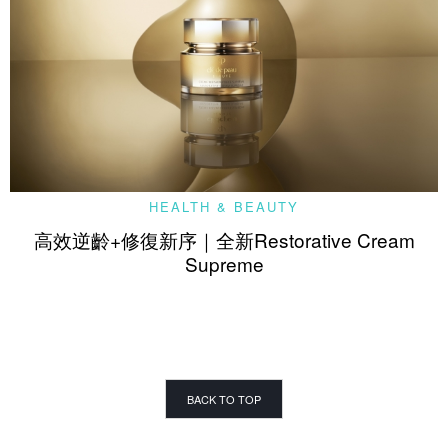
HEALTH & BEAUTY
高效逆齡+修復新序｜全新Restorative Cream
Supreme
BACK TO TOP