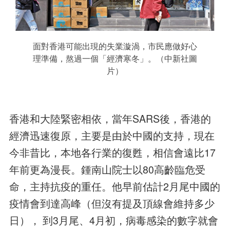
面對香港可能出現的失業漩渦，市民應做好心
理準備，熬過一個「經濟寒冬」。（中新社圖
片）
香港和大陸緊密相依，當年SARS後，香港的
經濟迅速復原，主要是由於中國的支持，現在
今非昔比，本地各行業的復甦，相信會遠比17
年前更為漫長。鍾南山院士以80高齡臨危受
命，主持抗疫的重任。他早前估計2月尾中國的
疫情會到達高峰（但沒有提及頂線會維持多少
日）， 到3月尾、4月初，病毒感染的數字就會