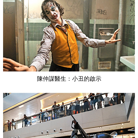
陳仲謀醫生：小丑的啟示