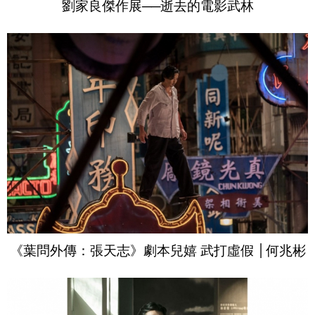
劉家良傑作展──逝去的電影武林
《葉問外傳：張天志》劇本兒嬉 武打虛假 │何兆彬