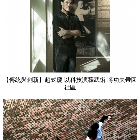
【傳統與創新】趙式慶 以科技演釋武術 將功夫帶回
社區