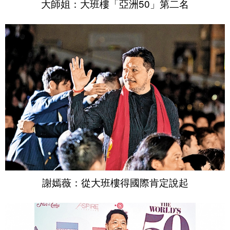
大師姐：大班樓「亞洲50」第二名
謝嫣薇：從大班樓得國際肯定說起