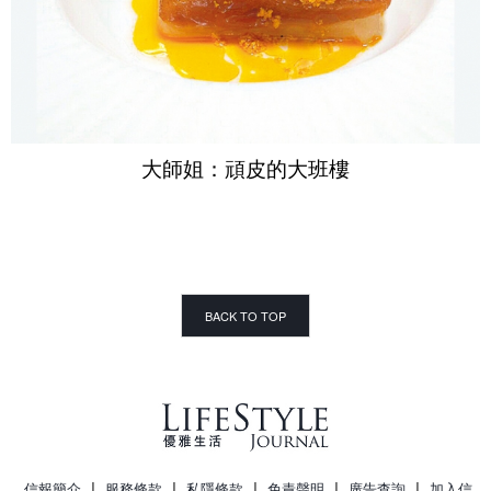
大師姐：頑皮的大班樓
BACK TO TOP
|
|
|
|
|
信報簡介
服務條款
私隱條款
免責聲明
廣告查詢
加入信