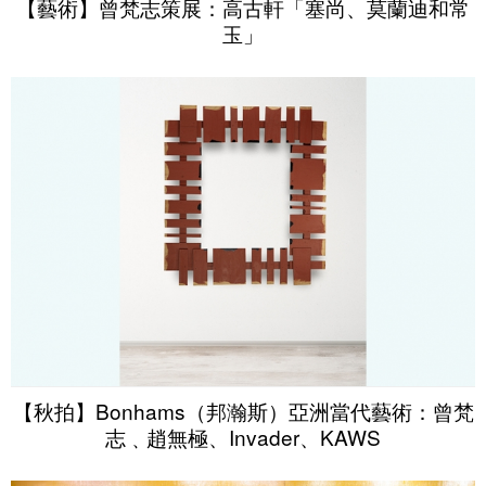
【藝術】曾梵志策展：高古軒「塞尚、莫蘭迪和常
玉」
【秋拍】Bonhams（邦瀚斯）亞洲當代藝術：曾梵
志﹑趙無極、Invader、KAWS