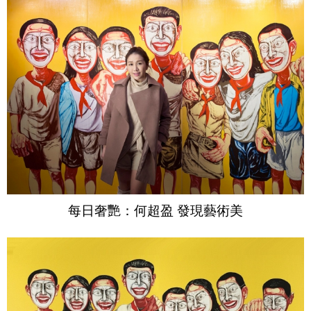
每日奢艷：何超盈 發現藝術美