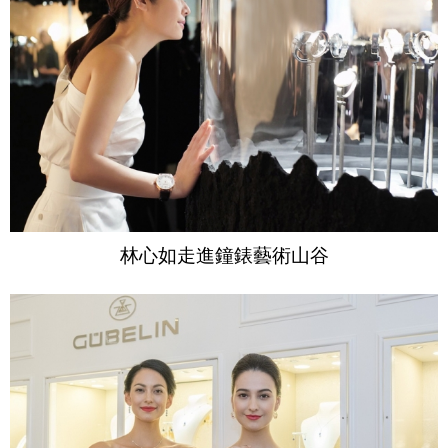
林心如走進鐘錶藝術山谷