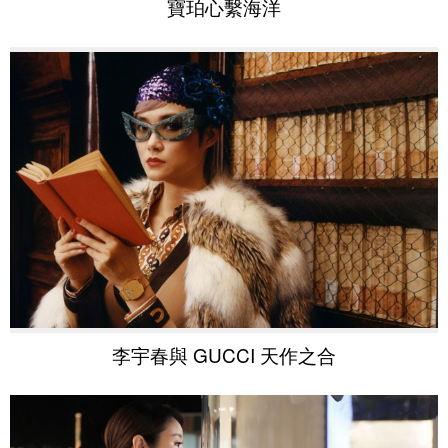
寶珀心繫海洋
李宇春與 GUCCI 天作之合