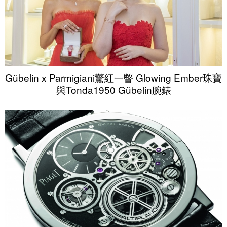
Gübelin x Parmigiani驚紅一瞥 Glowing Ember珠寶
與Tonda1950 Gübelin腕錶