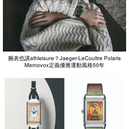
腕表也講athleisure？Jaeger-LeCoultre Polaris
Memovox定義優雅運動風格50年