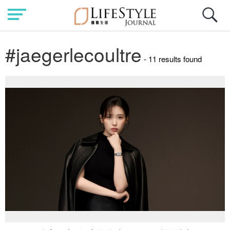
#jaegerlecoultre
- 11 results found