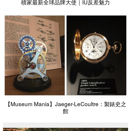
積家最新全球品牌大使｜IU反差魅力
【Museum Mania】Jaeger-LeCoultre：製錶史之
館