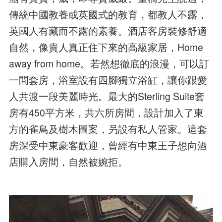
傳統中國教養或英國式的教育，都教人不露，
英國人有藏而不露的素養。酒店客房裝修舒適
自然，像貴人真正住下來的高級家居，Home
away from home。若然想徹底的浪漫，可以訂
一間套房，浴室設有四腳獨立浴缸，讓你跟愛
人共渡一段美麗時光。最大的Sterling Suite套
房有450平方米，共六所房間，設計加入了東
方的雀鳥及樹木圖案，叧設有私人管家。這套
房深受中東豪客歡迎，曾經有中東王子想向酒
店購入房間，自然被婉拒。