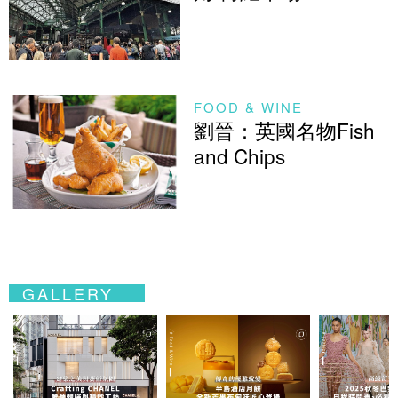
FOOD & WINE
劉晉：英國名物Fish
and Chips
GALLERY