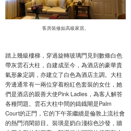
客房裝修如高級家居。
踏上幾級樓梯，穿過旋轉玻璃門見到數條白色
帶灰雲石大柱，自建成至今，為酒店的豪華貴
氣形象定調，亦建立了白色為酒店主調。大柱
旁邊通常有一兩位穿着粉紅色套裝的女仕，她
們是酒店的親善大使Pink Ladies，為客人解答
各種問題。雲石大柱中間的鑄鐡閘是Palm
Court的正門，它的下午茶繼續是倫敦上流社會
的熱門消閑節目。裝璜是奶白淺棕色沙發，牆