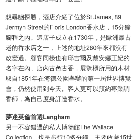
想尋幽探勝，酒店介紹了位於St James, 89
Jermyn Street的Floris London香水店，15分鐘
腳程之內。這店子成立在1730年，是歐洲最古
老的香水店之一，上述的地址280年來都沒有
改變過。顧客同樣也有邱吉爾及戴安娜王妃的
名字在內。店內古色古香，展覽櫃所用的木材
取自1851年在海德公園舉辦的第一屆世界博覽
會，仍然使用到今天。客人更可以預約專業調
香師，為自己度身訂造香水。
夢迷英倫首選Langham
另一不容錯過的私人博物館The Wallace
Collection，也是步行10多分鐘。主要收藏15世