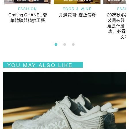
FASHION
FOOD & WINE
FASH
Crafting CHANEL 奢
月滿花開~綻放傳奇
2025秋冬
華體驗與精妙工藝
裝週來襲！
週是什麼？
表、必看2
文看
YOU MAY ALSO LIKE