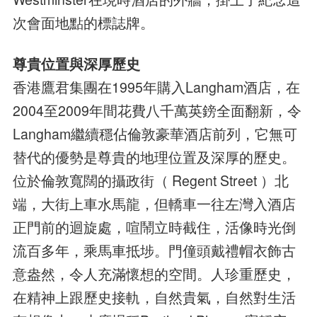
次會面地點的標誌牌。
尊貴位置與深厚歷史
香港鷹君集團在1995年購入Langham酒店，在
2004至2009年間花費八千萬英鎊全面翻新，令
Langham繼續穩佔倫敦豪華酒店前列，它無可
替代的優勢是尊貴的地理位置及深厚的歷史。
位於倫敦寬闊的攝政街（ Regent Street ）北
端，大街上車水馬龍，但轎車一往左灣入酒店
正門前的迴旋處，喧鬧立時截住，活像時光倒
流百多年，乘馬車抵埗。門僮頭戴禮帽衣飾古
意盎然，令人充滿懷想的空間。人珍重歷史，
在精神上跟歷史接軌，自然貴氣，自然對生活