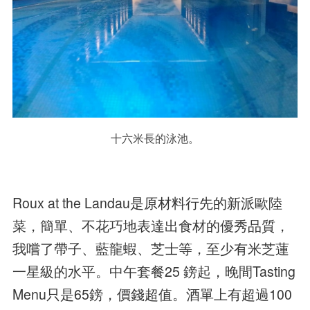
十六米長的泳池。
Roux at the Landau是原材料行先的新派歐陸
菜，簡單、不花巧地表達出食材的優秀品質，
我嚐了帶子、藍龍蝦、芝士等，至少有米芝蓮
一星級的水平。中午套餐25 鎊起，晚間Tasting
Menu只是65鎊，價錢超值。酒單上有超過100