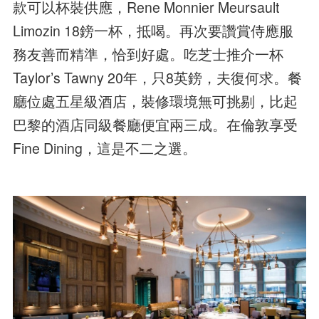
款可以杯裝供應，Rene Monnier Meursault
Limozin 18鎊一杯，抵喝。再次要讚賞侍應服
務友善而精準，恰到好處。吃芝士推介一杯
Taylor’s Tawny 20年，只8英鎊，夫復何求。餐
廳位處五星級酒店，裝修環境無可挑剔，比起
巴黎的酒店同級餐廳便宜兩三成。在倫敦享受
Fine Dining，這是不二之選。