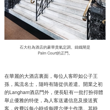
石大柱為酒店的豪華貴氣定調。鑄鐡閘是
Palm Court的正門。
在華麗的大酒店裏面，每位人客即如公子王
孫，風流名士，隨時有隨從供差遣。開業之初
的Langham酒店門外，便長駐有一批打扮得體
舉止優雅的特使，為人客送遞信息及接送賓
客，收費以每小時或每哩六便士作準。其時