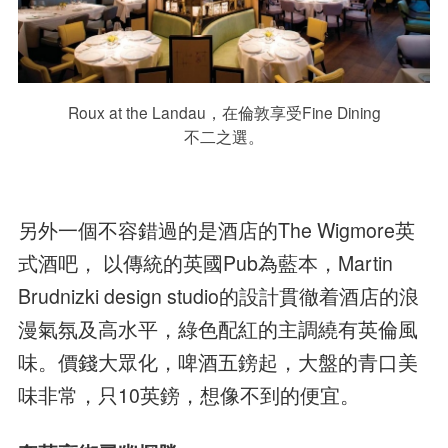
Roux at the Landau，在倫敦享受Fine Dining
不二之選。
另外一個不容錯過的是酒店的The Wigmore英
式酒吧， 以傳統的英國Pub為藍本，Martin
Brudnizki design studio的設計貫徹着酒店的浪
漫氣氛及高水平，綠色配紅的主調繞有英倫風
味。價錢大眾化，啤酒五鎊起，大盤的青口美
味非常，只10英鎊，想像不到的便宜。