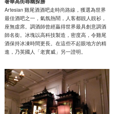
奢華高街尋幽探勝
Artesian 雞尾酒酒吧走時尚路線，獲選為世界
最佳酒吧之一，氣氛熱鬧，人客都靚人靚衫，
座無虛席。調酒師曾經贏得世界最具創意調酒
師名銜。冰塊以高科技製造，密度高，令雞尾
酒保持冰凍時間更長。在這些不起眼地方的精
進，乃英國人「老實威」另一證明。