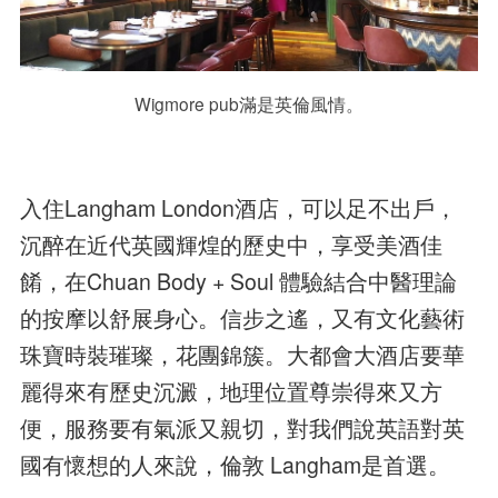
Wigmore pub滿是英倫風情。
入住Langham London酒店，可以足不出戶，
沉醉在近代英國輝煌的歷史中，享受美酒佳
餚，在Chuan Body + Soul 體驗結合中醫理論
的按摩以舒展身心。信步之遙，又有文化藝術
珠寶時裝璀璨，花團錦簇。大都會大酒店要華
麗得來有歷史沉澱，地理位置尊崇得來又方
便，服務要有氣派又親切，對我們說英語對英
國有懷想的人來說，倫敦 Langham是首選。