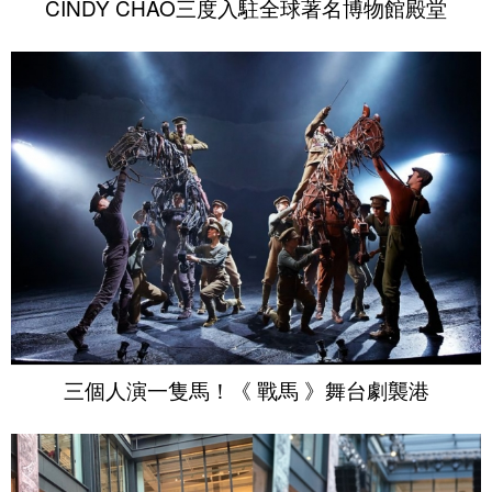
CINDY CHAO三度入駐全球著名博物館殿堂
三個人演一隻馬！《 戰馬 》舞台劇襲港