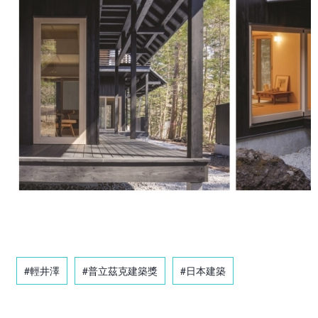
#輕井澤
#普立茲克建築獎
#日本建築