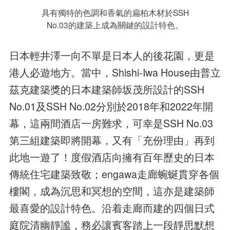
具有獨特的色調和香氣的扁柏木材於SSH
No.03的建築上成為關鍵的設計特色。
日本輕井澤一向不單是日本人的後花園，更是
港人必遊地方。當中，Shishi-Iwa House由普立
茲克建築獎的日本建築師坂茂所設計的SSH
No.01及SSH No.02分別於2018年和2022年開
幕，這兩間酒店一房難求，可幸是SSH No.03
第三組建築即將開幕，又有「充份理由」再到
此地一遊了！度假酒店向擁有百年歷史的日本
傳統住宅建築致敬；engawa走廊蜿蜒貫穿各個
樓閣，成為沉思和冥想的空間，這亦是建築師
最喜愛的設計特色。沿着走廊而建的四個日式
庭院清幽靜謐，務必讓賓客踏上一段靜思默想