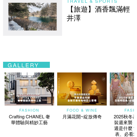
TRAVEL & SPORTS
【旅遊】酒香飄滿輕
井澤
GALLERY
FASHION
FOOD & WINE
FASH
Crafting CHANEL 奢
月滿花開~綻放傳奇
2025秋冬
華體驗與精妙工藝
裝週來襲！
週是什麼？
表、必看2