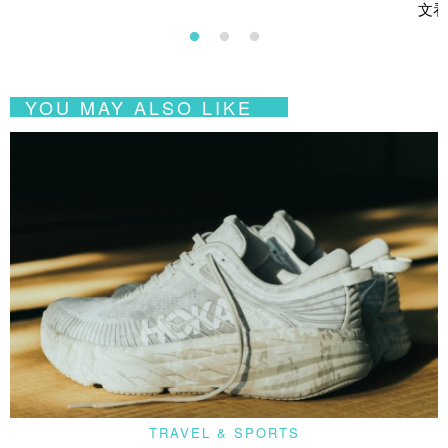
文看
YOU MAY ALSO LIKE
TRAVEL & SPORTS