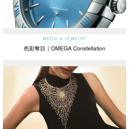
WATCH & JEWELRY
色彩奪目｜OMEGA Constellation