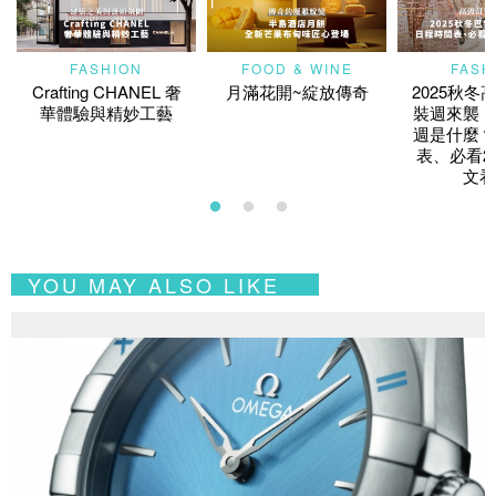
FASHION
FOOD & WINE
FASH
Crafting CHANEL 奢
月滿花開~綻放傳奇
2025秋冬
華體驗與精妙工藝
裝週來襲！
週是什麼？
表、必看2
文看
YOU MAY ALSO LIKE