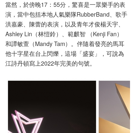
當然，於傍晚17：55分，驚喜是一眾樂手的表
演，當中包括本地人氣樂隊RubberBand、歌手
洪嘉豪、陳蕾的表演，以及青年才俊楊天宇、
Ashley Lin（林愷鈴）、範麒智 （Kenji Fan）
和譚敏萱（Mandy Tam）。伴隨着發亮的馬耳
他十字星在台上閃爍，這場「盛宴」，可說為
江詩丹頓寫上2022年完美的句號。