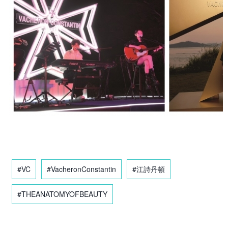
#VC
#VacheronConstantin
#江詩丹頓
#THEANATOMYOFBEAUTY