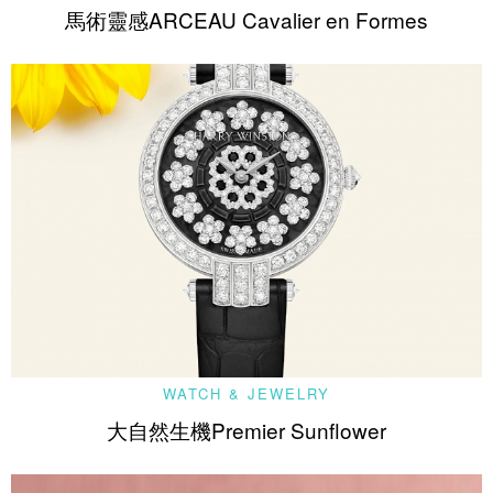
馬術靈感ARCEAU Cavalier en Formes
WATCH & JEWELRY
大自然生機Premier Sunflower