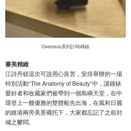
Overseas系列計時碼錶
審美精緻
江詩丹頓這次可說用心良苦，安排舉辦的一場
特別活動“The Anatomy of Beauty”中，讓鐘錶
愛好者和收藏家們被帶到一個島嶼天堂，在中
環登上一艘優雅的雙體船先出海，在風和日麗
的維港兩旁美景襯托下，大家都忘記了之前封
城之鬱悶。