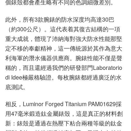
個錶殼都會產生略有不同的色調細微差別。
此外，所有3款腕錶的防水深度均高達30巴
（約300公尺）。這代表着其復古結構的一項
重大成就，體現了沛納海對強大防水性能那堅
定不移的奉獻精神，這一傳統源於其作為意大
利海軍的潛水儀器供應商。腕錶性能不僅是聲
稱的，而且還經過我們的研發部門Laboratorio
di Idee極嚴格驗證。每枚腕錶都經過廣泛的水
底測試。
相反，Luminor Forged Titanium PAM01629採
用47毫米鍛造鈦金屬錶殼，這是真正的材料創
新：錶殼是通過在熱壓下粘合兩種等級的鈦金