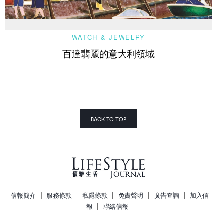
WATCH & JEWELRY
百達翡麗的意大利領域
BACK TO TOP
|
|
|
|
|
信報簡介
服務條款
私隱條款
免責聲明
廣告查詢
加入信
|
報
聯絡信報