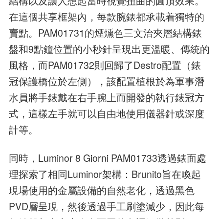
結構以及讓人想起當時視覺扭曲的圓頂效果。
在這個共享框架內，每款腕錶都承載着獨特的
賣點。PAM01731的煙燻色三文治夾層結構錶
盤和9點鐘位置的小秒針呈現出更溫暖、傳統的
風格，而PAM01732則回歸了Destro配置（錶
冠保護橋位於左側），該配置植根於為軍事潛
水員將手錶戴在右手腕上而開發的執行錶冠方
式，這樣左手就可以自由地使用儀器針或深度
計等。
同時，Luminor 8 Giorni PAM01733透過錶面處
理探索了相同Luminor架構：Brunito旨在喚起
現場使用的金屬設備的自然老化，透過黑色
PVD層呈現，然後透過手工刷塗減少，因此每