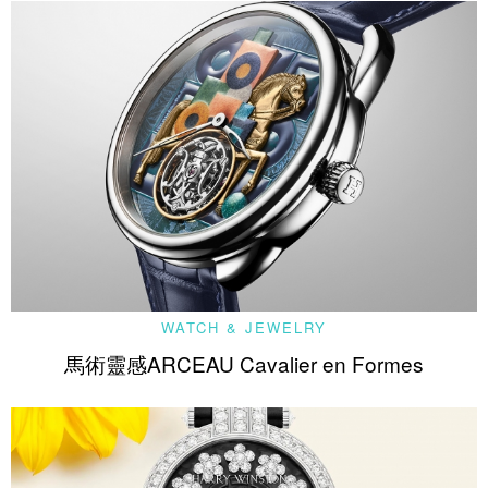
WATCH & JEWELRY
馬術靈感ARCEAU Cavalier en Formes