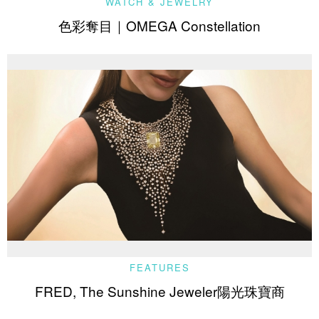
WATCH & JEWELRY
色彩奪目｜OMEGA Constellation
FEATURES
FRED, The Sunshine Jeweler陽光珠寶商