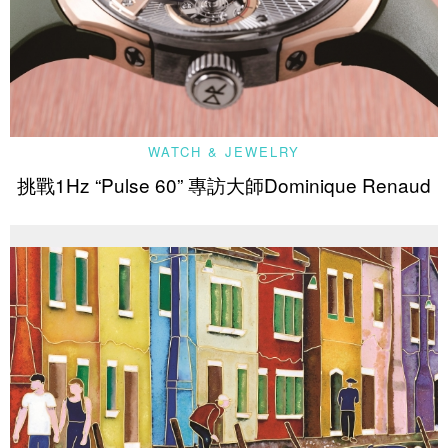
WATCH & JEWELRY
挑戰1Hz “Pulse 60” 專訪大師Dominique Renaud