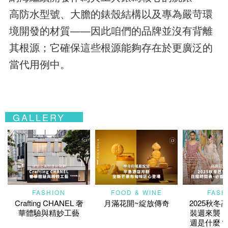
高防水型號、大膽的錶殼結構以及專為嚴苛環
境開發的材質——因此咱們的品牌並沒有背離
其根源；它確保這些根源能夠存在於更廣泛的
當代用例中。
GALLERY
FASHION
FOOD & WINE
FASH
Crafting CHANEL 奢
月滿花開~綻放傳奇
2025秋冬
華體驗與精妙工藝
裝週來襲！
週是什麼？