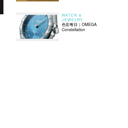
WATCH &
JEWELRY
色彩奪目｜OMEGA
Constellation
內