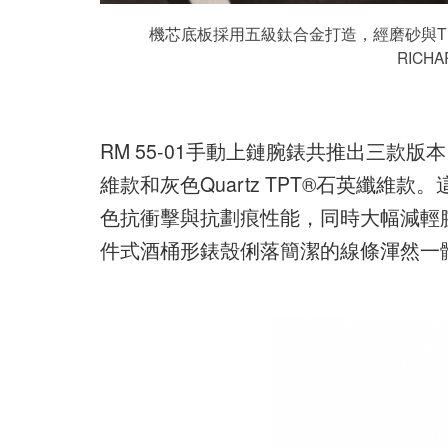
機芯底板採用五級鈦合金打造，經磨砂與Ti
RICH
RM 55-01手動上鏈腕錶共推出三款版本：C
維款和灰色Quartz TPT®石英纖
色抗衝擊與抗劃痕性能，同時大幅減輕
件式酒桶形錶殼俐落簡潔的線條渾然一