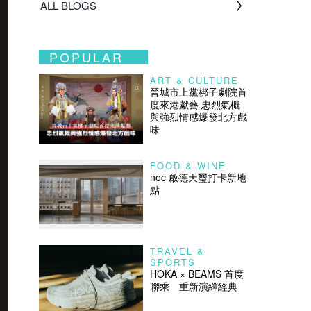
ALL BLOGS
POPULAR
ART & CULTURE
晉城市上黨梆子劇院首
度來港獻藝 忠烈氣概
與強烈情感爆發北方戲
味
FOOD & WINE
noc 啟德天璽打卡新地
點
TRAVEL &
SPORTS
HOKA × BEAMS 首度
聯乘 重新演繹經典