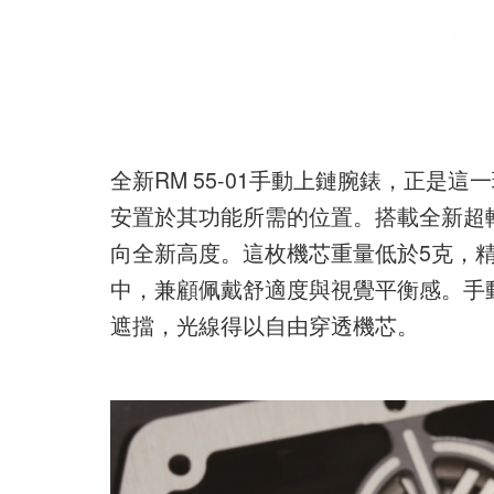
全新RM 55-01手動上鏈腕錶，正是
安置於其功能所需的位置。搭載全新超輕R
向全新高度。這枚機芯重量低於5克，精巧契合
中，兼顧佩戴舒適度與視覺平衡感。手
遮擋，光線得以自由穿透機芯。