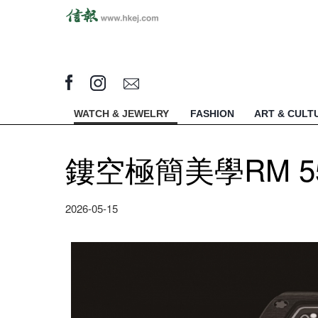
WATCH & JEWELRY
FASHION
ART & CULT
鏤空極簡美學RM 55
2026-05-15