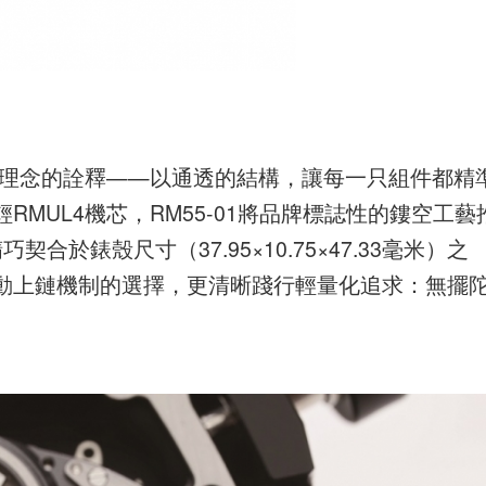
這一理念的詮釋——以通透的結構，讓每一只組件都精
MUL4機芯，RM55-01將品牌標誌性的鏤空工藝
於錶殼尺寸（37.95×10.75×47.33毫米）之
動上鏈機制的選擇，更清晰踐行輕量化追求：無擺