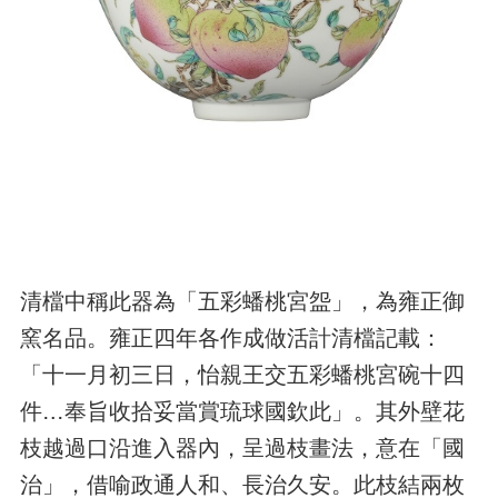
清檔中稱此器為「五彩蟠桃宮盌」，為雍正御
窯名品。雍正四年各作成做活計清檔記載：
「十一月初三日，怡親王交五彩蟠桃宮碗十四
件…奉旨收拾妥當賞琉球國欽此」。其外壁花
枝越過口沿進入器內，呈過枝畫法，意在「國
治」，借喻政通人和、長治久安。此枝結兩枚