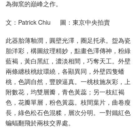
為御窯的巔峰之作。
文：Patrick Chiu 圖：東京中央拍賣
此器胎薄釉潤，圓壁光澤，圈足托承。盌為瓷
胎洋彩，構圖紋理精妙，點畫色澤傳神，粉綠
藍褐，黃白黑紅，濃淡相間，巧奪天工。外壁
兩條纏枝桃紋環繞，各顯異同，外壁四隻蟠
桃，色調自然，豐腴逼真。一桃枝施灰彩，上
附數花，均雙層瓣，青色黃蕊；另一枝紅褐
色，花瓣單層，粉色黃蕊。枝間葉片，曲卷瘦
長，綠色松石色混糅，層次分明。一對鐵紅色
蝙蝠翻飛於兩枝交界處。