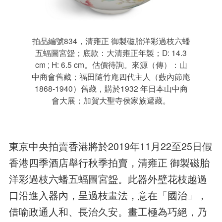
拍品編號834，清雍正 御製磁胎洋彩過枝六蟠
五蝠圖宮盌；底款：大清雍正年製；D: 14.3
cm ; H: 6.5 cm。估價待詢。來源（傳）：山
中商會舊藏；福田隨竹庵四代主人（藪內節庵
1868-1940）舊藏，購於1932 年日本山中商
會大展；加賀大聖寺侯家族遞藏。
東京中央拍賣香港將於2019年11月22至25日假
香港四季酒店舉行秋季拍賣，清雍正 御製磁胎
洋彩過枝六蟠五蝠圖宮盌。此器外壁花枝越過
口沿進入器內，呈過枝畫法，意在「國治」，
借喻政通人和、長治久安。畫工極為巧絕，乃