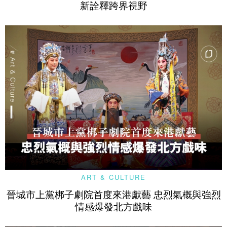
新詮釋跨界視野
ART & CULTURE
晉城市上黨梆子劇院首度來港獻藝 忠烈氣概與強烈
情感爆發北方戲味