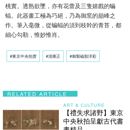
桃實。透熟欲墜，亦有花蕾及三隻嬉戲的蝙
蝠。此器畫工極為巧絕，乃為御窯的巔峰之
作。筆入毫微，從蝙蝠的須到枝幹的青苔，都
細心勾勒，惟妙惟肖。
#東京中央拍賣
#清雍正
#御製磁胎洋彩
RELATED ARTICLE
ART & CULTURE
【禮失求諸野】東京
中央秋拍呈獻古代書
畫精品