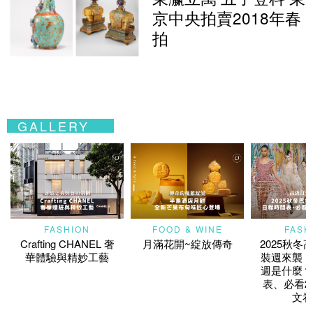
京中央拍賣2018年春
拍
GALLERY
FASHION
FOOD & WINE
FASH
Crafting CHANEL 奢
月滿花開~綻放傳奇
2025秋冬
華體驗與精妙工藝
裝週來襲！
週是什麼？
表、必看2
文看