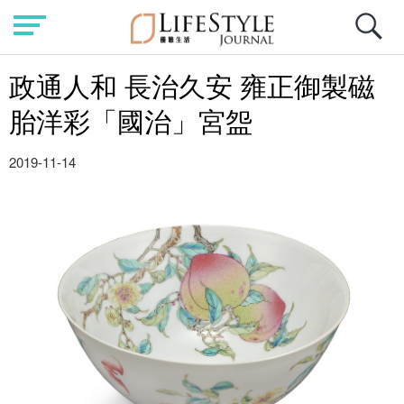
政通人和 長治久安 雍正御製磁
胎洋彩「國治」宮盌
2019-11-14