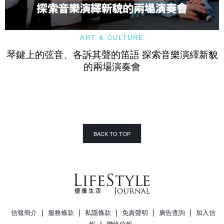
ART & CULTURE
琴鍵上的弦音、各訴其聲的笛語 探索音樂演繹新貌
的兩場演奏會
BACK TO TOP
|
|
|
|
|
信報簡介
服務條款
私隱條款
免責聲明
廣告查詢
加入信
|
報
聯絡信報