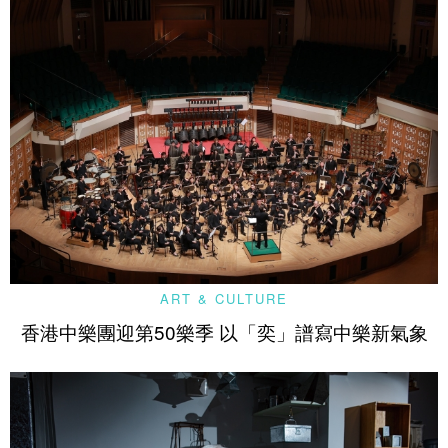
ART & CULTURE
香港中樂團迎第50樂季 以「奕」譜寫中樂新氣象