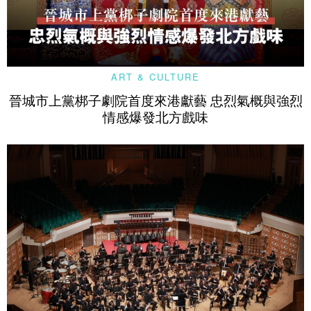
ART & CULTURE
晉城市上黨梆子劇院首度來港獻藝 忠烈氣概與強烈
情感爆發北方戲味