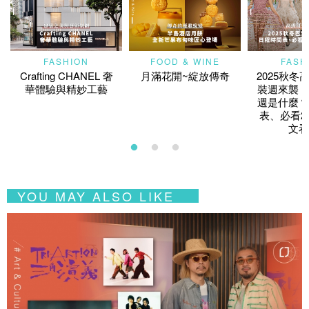
FASHION
FOOD & WINE
FASH
Crafting CHANEL 奢
月滿花開~綻放傳奇
2025秋冬
華體驗與精妙工藝
裝週來襲！
週是什麼？
表、必看2
文看
YOU MAY ALSO LIKE