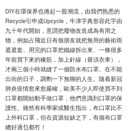
DIY在環保界也捲起一股潮流，由我們熟悉的
Recycle引申成Upcycle，牛津字典形容此字由
九十年代開始，意謂把廢物改造成為有用之
物，例如占飛近日有個朋友就把無用的藝術雨
遮遮套、用完的口罩把鐵線拆出來、一條很多
年前買下來的橡筋，加上針線（毋須衣車），
才兩三個小時就縫了一個防水布口罩。在不能
出街的日子，調劑一下無聊的人生。隨着新冠
肺炎疫情愈來愈嚴峻，歐美不少人即使買不到
口罩都開始動手做口罩，他們意識到口罩的保
護性。雖然有科學家或醫生指出，布口罩比不
上外科口罩，但在資源短缺之下，有個布口罩
總好過乜都冇！