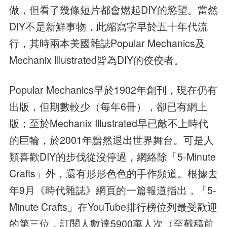
做，但看了幾條短片都會燃起DIY的慾望。當然
DIY不是新鮮事物，此縮寫字早於五十年代流
行，其時兩本美國雜誌Popular Mechanics及
Mechanix Illustrated皆為DIY的佼佼者。
Popular Mechanics早於1902年創刊，現在仍有
出版，但期數較少（每年6冊），卻已有網上
版；至於Mechanix Illustrated早已敵不上時代
的巨輪，於2001年黯然退出世界舞台。可是人
類喜歡DIY的步伐從沒停過，網絡除「5-Minute
Crafts」外，還有形形色色的手作頻道。根據去
年9月《時代雜誌》網頁的一篇報道指出，「5-
Minute Crafts」在YouTube排行榜位列最受歡迎
的第三位，訂閱人數達5900萬人次（至截稿前