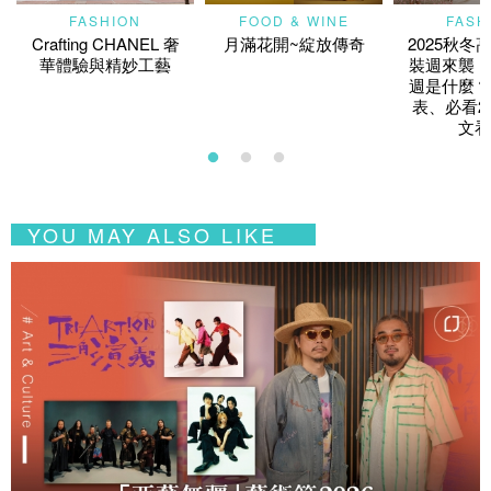
FASHION
FOOD & WINE
FASH
Crafting CHANEL 奢
月滿花開~綻放傳奇
2025秋冬
華體驗與精妙工藝
裝週來襲！
週是什麼？
表、必看2
文看
YOU MAY ALSO LIKE