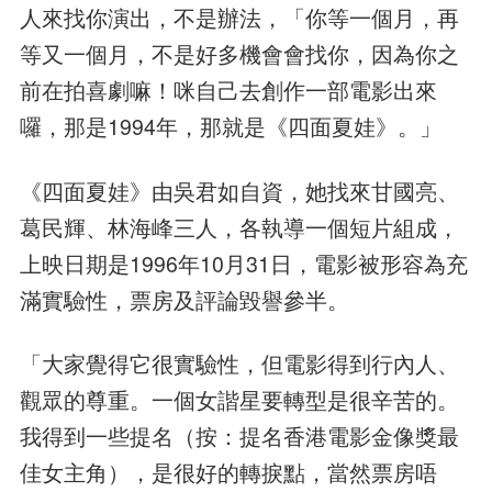
人來找你演出，不是辦法，「你等一個月，再
等又一個月，不是好多機會會找你，因為你之
前在拍喜劇嘛！咪自己去創作一部電影出來
囉，那是1994年，那就是《四面夏娃》。」
《四面夏娃》由吳君如自資，她找來甘國亮、
葛民輝、林海峰三人，各執導一個短片組成，
上映日期是1996年10月31日，電影被形容為充
滿實驗性，票房及評論毀譽參半。
「大家覺得它很實驗性，但電影得到行內人、
觀眾的尊重。一個女諧星要轉型是很辛苦的。
我得到一些提名（按：提名香港電影金像獎最
佳女主角），是很好的轉捩點，當然票房唔