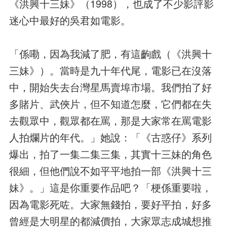
《洪興十三妹》（1998），也成了不少影評影
迷心中最好的吳君如電影。
「係嘞，因為我減了肥，有這齣戲（《洪興十
三妹》）。當時是九十年代尾，電影已在沒落
中，開始失去台灣星馬賣埠市場。我們拍了好
多賭片、武俠片，但不知道怎麼，它們都在失
去觀眾中，觀眾都在罵，那是大家常在罵電影
人拍爛片的年代。」她說：「《古惑仔》系列
爆出，拍了一集二集三集，其實十三妹的角色
很細，但他們說不如平平地拍一部《洪興十三
妹》。」這是你重要作品吧？「梗係重要啦，
因為電影死咗。大家無錢拍，要好平拍，好多
曾經是大明星的都減價拍，大家眾志成城想推