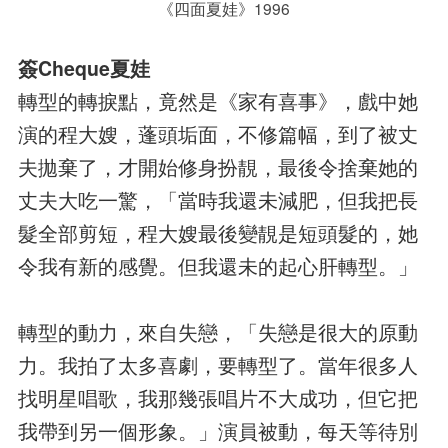
《四面夏娃》1996
簽Cheque夏娃
轉型的轉捩點，竟然是《家有喜事》，戲中她
演的程大嫂，蓬頭垢面，不修篇幅，到了被丈
夫拋棄了，才開始修身扮靚，最後令捨棄她的
丈夫大吃一驚，「當時我還未減肥，但我把長
髮全部剪短，程大嫂最後變靚是短頭髮的，她
令我有新的感覺。但我還未的起心肝轉型。」
轉型的動力，來自失戀，「失戀是很大的原動
力。我拍了太多喜劇，要轉型了。當年很多人
找明星唱歌，我那幾張唱片不大成功，但它把
我帶到另一個形象。」演員被動，每天等待別