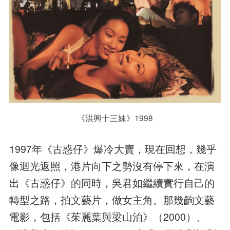
《洪興十三妹》1998
1997年《古惑仔》爆冷大賣，現在回想，幾乎
像迴光返照，港片向下之勢沒有停下來，在演
出《古惑仔》的同時，吳君如繼續實行自己的
轉型之路，拍文藝片，做女主角。那幾齣文藝
電影，包括《茱麗葉與梁山泊》（2000）、