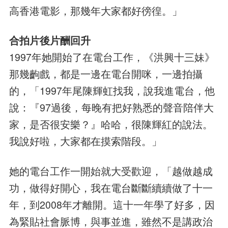
高香港電影，那幾年大家都好徬徨。」
合拍片後片酬回升
1997年她開始了在電台工作，《洪興十三妹》
那幾齣戲，都是一邊在電台開咪，一邊拍攝
的，「1997年尾陳輝虹找我，說我進電台，他
說：『97過後，每晚有把好熟悉的聲音陪伴大
家，是否很安樂？』哈哈，很陳輝紅的說法。
我說好啦，大家都在摸索階段。」
她的電台工作一開始就大受歡迎，「越做越成
功，做得好開心，我在電台斷斷續續做了十一
年，到2008年才離開。這十一年學了好多，因
為緊貼社會脈博，與事並進，雖然不是講政治