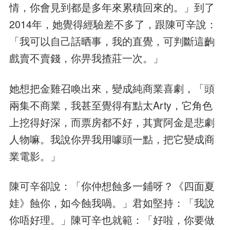
情，你會見到都是多年來累積回來的。」到了
2014年，她覺得經驗差不多了，跟陳可辛說：
「我可以自己話晒事，我的直覺，可判斷這齣
戲賣不賣錢，你畀我揸莊一次。」
她想把金雞召喚出來，變成純商業喜劇，「頭
兩集不商業，我甚至覺得有點太Arty，它角色
上挖得好深，而票房都不好，其實阿金是悲劇
人物嘛。我說你畀我用噱頭一點，把它變成商
業電影。」
陳可辛卻說：「你仲想蝕多一鋪呀？《四面夏
娃》蝕你，如今蝕我喎。」君如堅持：「我說
你唔好理。」陳可辛也就範：「好啦，你要做