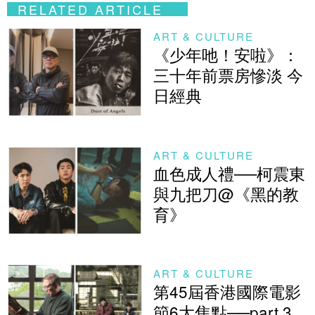
RELATED ARTICLE
ART & CULTURE
《少年吔！安啦》：
三十年前票房慘淡 今
日經典
ART & CULTURE
血色成人禮──柯震東
與九把刀@《黑的教
育》
ART & CULTURE
第45屆香港國際電影
節6大焦點──part 3