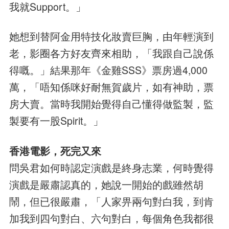
我就Support。」
她想到替阿金用特技化妝賣巨胸，由年輕演到
老，影圈各方好友齊來相助，「我跟自己說係
得嘅。」結果那年《金雞SSS》票房過4,000
萬，「唔知係咪好耐無賀歲片，如有神助，票
房大賣。當時我開始覺得自己懂得做監製，監
製要有一股Spirit。」
香港電影，死完又來
問吳君如何時認定演戲是終身志業，何時覺得
演戲是嚴肅認真的，她說一開始的戲雖然胡
鬧，但已很嚴肅，「人家畀兩句對白我，到肯
加我到四句對白、六句對白，每個角色我都很