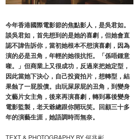
今年香港國際電影節的焦點影人，是吳君如。
談吳君如，首先想到的是她的喜劇，但她會直
認不諱告訴你，當初她根本不想演喜劇，因為
演的必是丑角，年輕的她很抗拒。「係唔鍾意
㗎。」但商業上又很成功，反過來把她定型，
因此當她下決心，自己投資拍片，想轉型，結
果蝕了一屁股債。由玩屎尿屁的丑角，到變身
文藝片女主角，後來再演喜劇，轉到幕後變身
電影監製，老天爺總跟你開玩笑。回顧三十多
年的演藝生涯，她語調時而無奈。
TEXT & PHOTOGRAPHY BY 何兆彬