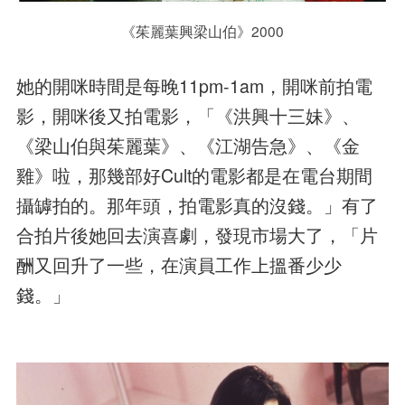
《茱麗葉興梁山伯》2000
她的開咪時間是每晚11pm-1am，開咪前拍電
影，開咪後又拍電影，「《洪興十三妹》、
《梁山伯與茱麗葉》、《江湖告急》、《金
雞》啦，那幾部好Cult的電影都是在電台期間
攝罅拍的。那年頭，拍電影真的沒錢。」有了
合拍片後她回去演喜劇，發現市場大了，「片
酬又回升了一些，在演員工作上搵番少少
錢。」