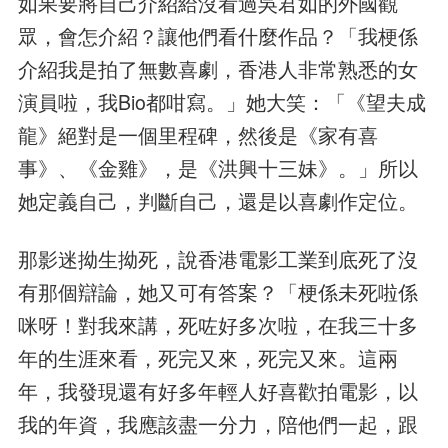
如果要將自己介紹給沒看過吳君如的外國觀
眾，會怎介紹？讓他們看什麼作品？「我梗係
介紹我是拍了無數喜劇，香港人非常熟悉的女
演員啦，我Bio都咁寫。」她大笑：「《望夫成
龍》絕對是一個里程碑，然後是《家有喜
事》、《金雞》，是《洪興十三妹》。」所以
她定義自己，判斷自己，還是以喜劇作定位。
那影迷拗生拗死，說香港電影工業到底死了沒
有那個辯論，她又可有答案？「梗係未死啦係
咪呀！對我來講，死咗好多次啦，在我三十多
年的生涯來看，死完又來，死完又來。這兩
年，我發現還有好多年輕人好喜歡拍電影，以
我的年資，我應該盡一分力，陪他們一起，跟