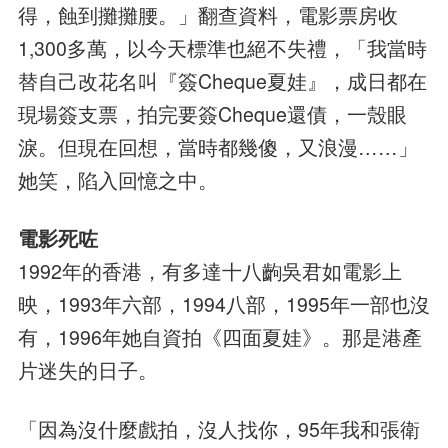
得，蝕到攤攤腰。」翻查資料，電影票房收
1,300多萬，以今天標準也絕不失禮，「我當時
替自己改花名叫『簽Cheque夏娃』，成日都在
現場簽支票，拍完要簽Cheque還債，一殼眼
淚。但現在回想，當時都幾傻，又浪漫……」
她笑，陷入回憶之中。
電影死咗
1992年的香港，有多達十八齣吳君如電影上
映，1993年六部，1994八部，1995年一部也沒
有，1996年她自資拍《四面夏娃》。那是港產
片迷失的日子。
「因為沒什麼戲拍，沒人找你，95年我和張衛