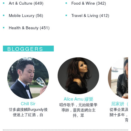
Art & Culture
(649)
Food & Wine
(342)
Mobile Luxury
(56)
Travel & Living
(412)
Health & Beauty
(451)
BLOGGERS
Alice Amu 繆樂
Chill Sir
屈家妍（Ma
唱作歌手，元始能量學
廿多歲接觸Burgundy後
從事企業及
導師，靈異道網台主
便迷上了紅酒，自
關十多年，
持。眾
育