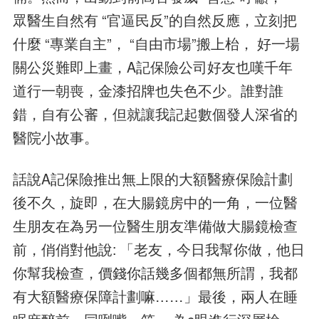
眾醫生自然有 “官逼民反”的自然反應，立刻把
什麼 “專業自主”， “自由市場”搬上枱， 好一場
關公災難即上畫，A記保險公司好友也嘆千年
道行一朝喪，金漆招牌也失色不少。誰對誰
錯，自有公審，但就讓我記起數個發人深省的
醫院小故事。
話說A記保險推出無上限的大額醫療保險計劃
後不久，旋即，在大腸鏡房中的一角，一位醫
生朋友在為另一位醫生朋友準備做大腸鏡檢查
前，俏俏對他說: 「老友，今日我幫你做，他日
你幫我檢查，價錢你話幾多個都無所謂，我都
有大額醫療保障計劃嘛……」最後，兩人在睡