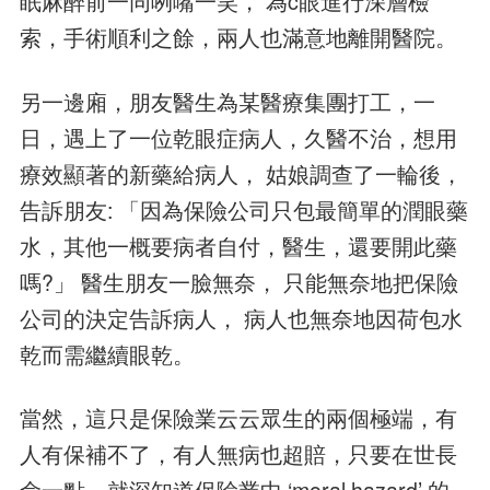
眠麻醉前一同咧嘴一笑， 為c眼進行深層檢
索，手術順利之餘，兩人也滿意地離開醫院。
另一邊廂，朋友醫生為某醫療集團打工，一
日，遇上了一位乾眼症病人，久醫不治，想用
療效顯著的新藥給病人， 姑娘調查了一輪後，
告訴朋友: 「因為保險公司只包最簡單的潤眼藥
水，其他一概要病者自付，醫生，還要開此藥
嗎?」 醫生朋友一臉無奈， 只能無奈地把保險
公司的決定告訴病人， 病人也無奈地因荷包水
乾而需繼續眼乾。
當然，這只是保險業云云眾生的兩個極端，有
人有保補不了，有人無病也超賠，只要在世長