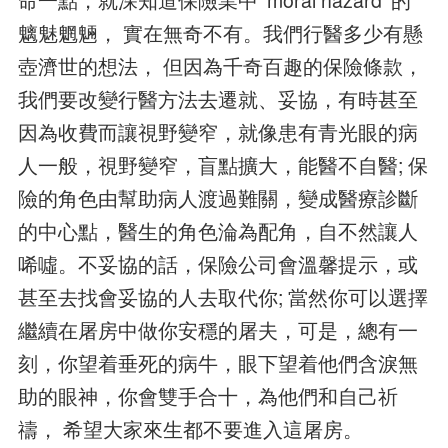
命一點，就深知道保險業中 ‘moral hazard’ 的
魑魅魍魎， 實在無奇不有。我們行醫多少有懸
壺濟世的想法， 但因為千奇百趣的保險條款，
我們要改變行醫方法去遷就、妥協，有時甚至
因為收費而讓視野變窄，就像患有青光眼的病
人一般，視野變窄，盲點擴大，能醫不自醫; 保
險的角色由幫助病人渡過難關，變成醫療診斷
的中心點，醫生的角色淪為配角，自不然讓人
唏噓。不妥協的話，保險公司會溫馨提示，或
甚至去找會妥協的人去取代你; 當然你可以選擇
繼續在屠房中做你安穩的屠夫，可是，總有一
刻，你望着垂死的病牛，眼下望着他們含淚無
助的眼神，你會雙手合十，為他們和自己祈
禱， 希望大家來生都不要進入這屠房。