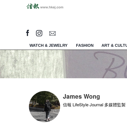
WATCH & JEWELRY
FASHION
ART & CULT
James Wong
信報 LifeStyle Journal 多