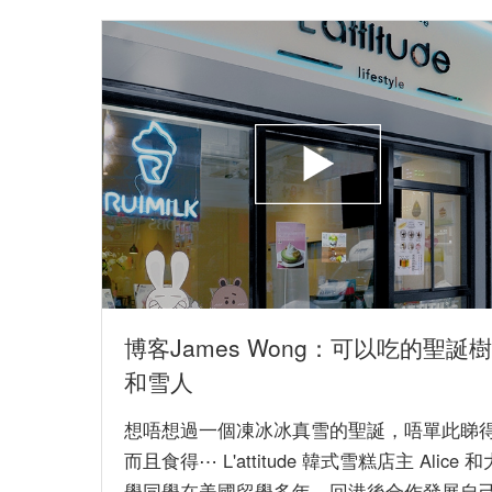
博客James Wong：可以吃的聖誕樹
和雪人
想唔想過一個凍冰冰真雪的聖誕，唔單此睇
而且食得⋯ L'attitude 韓式雪糕店主 Alice 和
學同學在美國留學多年，回港後合作發展自