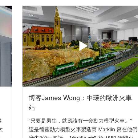
博客James Wong：中環的歐洲火車
站
得
“只要是男生，就應該有一套動力模型火車。”
大
這是德國動力模型火車製造商 Marklin 寫在他們
己
廣告?的一句話。 Marklin 始創於 1859 德國小