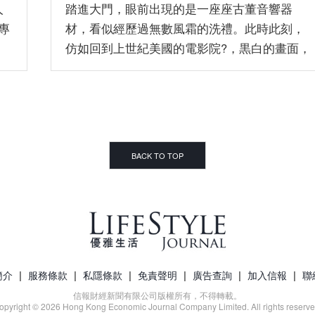
人
踏進大門，眼前出現的是一座座古董音響器
專
材，看似經歷過無數風霜的洗禮。此時此刻，
仿如回到上世紀美國的電影院?，黒白的畫面，
動聽的配樂，隨隨於腦海中浮現⋯⋯ 古董音...
BACK TO TOP
|
|
|
|
|
|
簡介
服務條款
私隱條款
免責聲明
廣告查詢
加入信報
聯
信報財經新聞有限公司版權所有，不得轉載。
opyright © 2026 Hong Kong Economic Journal Company Limited. All rights reserve