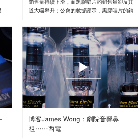
。
銷售量持續下滑，而黑膠唱片的銷售量卻反其
根
道大幅攀升；公會的數據顯示，黑膠唱片的銷
售數量由 2014 年的 ...
—
博客James Wong：劇院音響鼻
祖⋯⋯西電