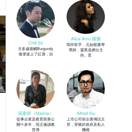
Alice Amu 繆樂
Chill Sir
唱作歌手，元始能量學
廿多歲接觸Burgundy
導師，靈異道網台主
後便迷上了紅酒，自
持。眾
Alfred Siu
屈家妍（Marina）
上市公司前企業傳訊主
從事企業及教育慈善公
管，穿梭於政府及私人
關十多年，現正修讀教
機構
育博