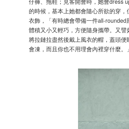
仔褲、拖鞋；見客開會時，她會dress up一
的時候，基本上她都會隨心所欲的穿，但
衣飾，「有時總會帶備一件all-roun
體積又小又輕巧，方便隨身攜帶。又譬
將拉鏈拉盡然後戴上風衣的帽，蓋頭便睡。
會凍，而且你也不用理會內裡穿什麼。