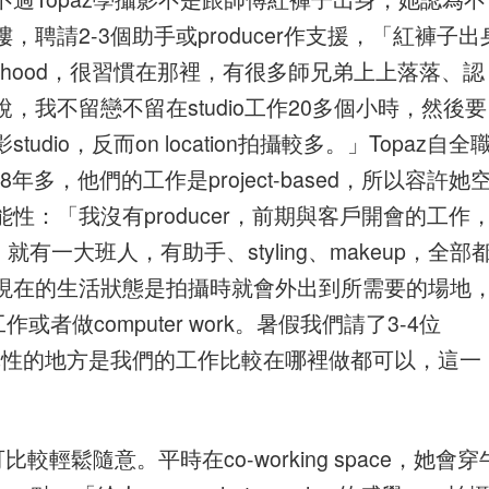
聘請2-3個助手或producer作支援，「紅褲子出
urhood，很習慣在那裡，有很多師兄弟上上落落、認
我不留戀不留在studio工作20多個小時，然後要
io，反而on location拍攝較多。」Topaz自全
8年多，他們的工作是project-based，所以容許她
：「我沒有producer，前期與客戶開會的工作
就有一大班人，有助手、styling、makeup，全部
現在的生活狀態是拍攝時就會外出到所需要的場地
工作或者做computer work。暑假我們請了3-4位
比較彈性的地方是我們的工作比較在哪裡做都可以，這一
輕鬆隨意。平時在co-working space，她會穿