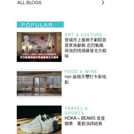
ALL BLOGS
POPULAR
ART & CULTURE
晉城市上黨梆子劇院首
度來港獻藝 忠烈氣概
與強烈情感爆發北方戲
味
FOOD & WINE
noc 啟德天璽打卡新地
點
TRAVEL &
SPORTS
HOKA × BEAMS 首度
聯乘 重新演繹經典