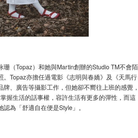
opaz）和她與Martin創辦的Studio TM不會陌
。Topaz亦擔任過電影《志明與春嬌》及《天馬行
品牌、廣告等攝影工作，但她卻不嚮往上班的感覺
，容許自己掌握生活的話事權，容許生活有更多的彈性，而這
為「舒適自在便是Style」。