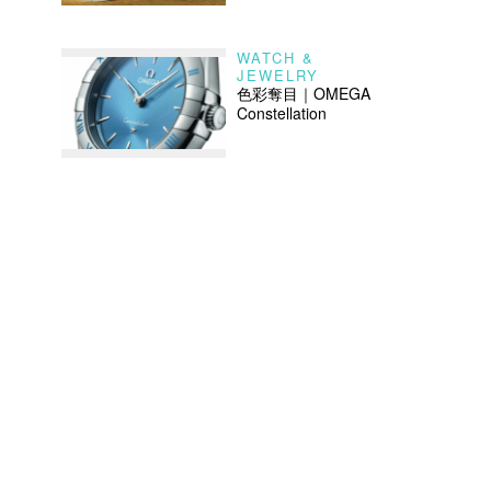
WATCH &
JEWELRY
色彩奪目｜OMEGA
Constellation
，