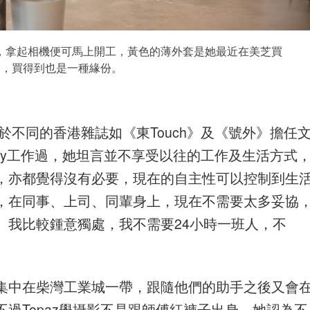
，拿起相機便可馬上開工，黃色的薄外套是她最近在美芝買
age，買得到也是一種緣份。
paz曾於不同的香港雜誌如《東Touch》及《號外》擔任
agency工作過，她坦言並不享受以往的工作及生活方式
，亦都覺得沒有必要，現在的自主性可以控制到生
，在同事、上司、同輩身上，現在不需要太多妥協
。我比較鍾意獨處，我不需要24小時一班人，不
集中在柴灣工業城一帶，跟隨他們的助手之後又會
過Topaz學攝影不是跟師傅紅褲子出身，她認為不