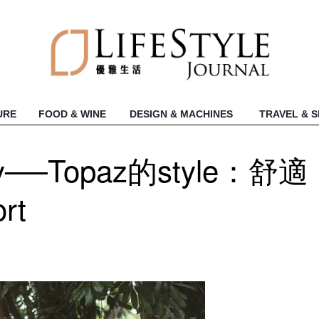
URE
FOOD & WINE
DESIGN & MACHINES
TRAVEL & 
ality──Topaz的style：舒適
rt