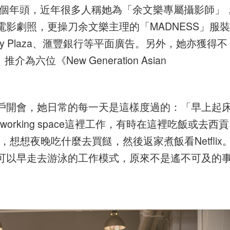
第9個年頭，近年很多人稱她為「余文樂專屬攝影師」
影劇照，更操刀余文樂主理的「MADNESS」服裝
City Plaza、滙豐銀行等平面廣告。另外，她亦獲得不
六位《New Generation Asian
或與客戶開會，她日常的每一天是這樣度過的：「早上起
rking space這裡工作，有時在這裡吃飯或去西貢
，想想夜晚吃什麼去買餸，然後返家煮飯看Netflix
可以早走去游泳的工作模式，原來不是遙不可及的