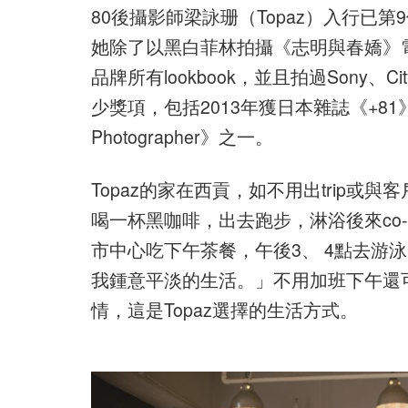
80後攝影師梁詠珊（Topaz）入行已
她除了以黑白菲林拍攝《志明與春嬌》電
品牌所有lookbook，並且拍過Sony、
少獎項，包括2013年獲日本雜誌《+81》推介為
Photographer》之一。
Topaz的家在西貢，如不用出trip
喝一杯黑咖啡，出去跑步，淋浴後來co-wo
市中心吃下午茶餐，午後3、 4點去游泳
我鍾意平淡的生活。」不用加班下午還
情，這是Topaz選擇的生活方式。