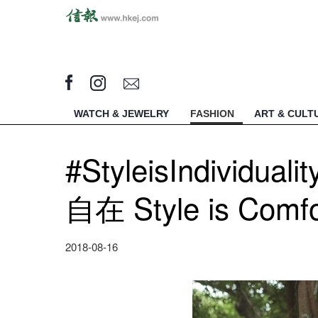
WATCH & JEWELRY
FASHION
ART & CULT
#StyleisIndividu
自在 Style is Comfo
2018-08-16