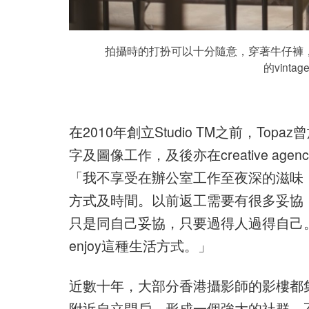
拍攝時的打扮可以十分隨意，穿著牛仔褲
的vint
在2010年創立Studio TM之前，To
字及圖像工作，及後亦在creative 
「我不享受在辦公室工作至夜深的滋味
方式及時間。以前返工需要有很多妥協
只是同自己妥協，只要過得人過得自己
enjoy這種生活方式。」
近數十年，大部分香港攝影師的影樓都
附近自立門戶，形成一個強大的社群。不