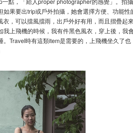
點，「給人proper photographer的感覺」。拍
如果要出trip或戶外拍攝，她會選擇方便、功能性
ded風衣，可以擋風擋雨，出戶外好有用，而且摺疊起
如我上飛機的時候，我有件黑色風衣，穿上後，我
Travel時有這類item是需要的，上飛機坐久了也
」