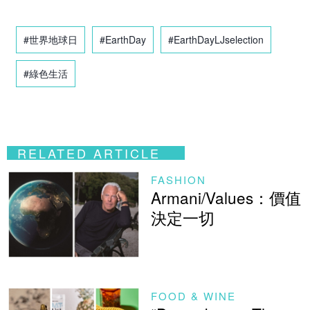
#世界地球日
#EarthDay
#EarthDayLJselection
#綠色生活
RELATED ARTICLE
FASHION
Armani/Values：價值
決定一切
FOOD & WINE