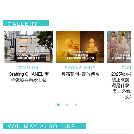
GALLERY
FASHION
FOOD & WINE
FASH
Crafting CHANEL 奢
月滿花開~綻放傳奇
2025秋冬
華體驗與精妙工藝
裝週來襲！
週是什麼？
表、必看2
文看
YOU MAY ALSO LIKE