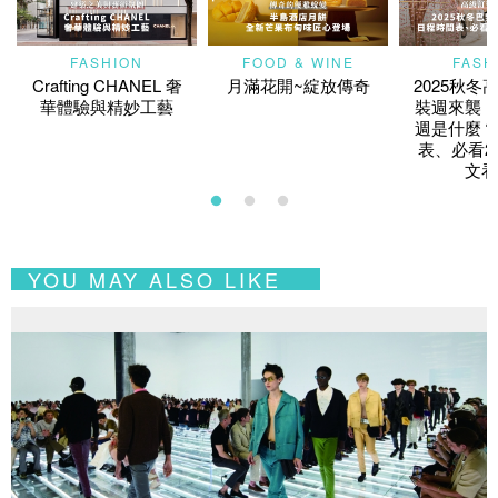
FASHION
FOOD & WINE
FASH
Crafting CHANEL 奢
月滿花開~綻放傳奇
2025秋冬
華體驗與精妙工藝
裝週來襲！
週是什麼？
表、必看2
文看
YOU MAY ALSO LIKE